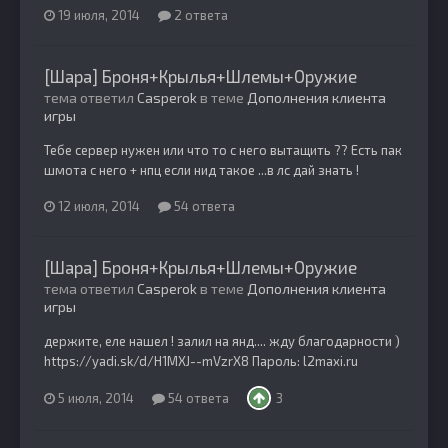
19 июля, 2014
2 ответа
[Шара] Броня+Крылья+Шлемы+Оружие
тема ответил
Casperok
в теме
Дополнения клиента
игры
Тебе сервер нужен или что то с него вытащить ?? Есть пак
шмота с него + нпц если нид такое ...в лс дай знать !
12 июля, 2014
54 ответа
[Шара] Броня+Крылья+Шлемы+Оружие
тема ответил
Casperok
в теме
Дополнения клиента
игры
держите, еле нашел ! залил на янд.... жду благодарности )
https://yadi.sk/d/H1MXJ--mVzrX8 Пароль: l2maxi.ru
5 июля, 2014
54 ответа
3