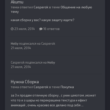
Akumu
тема ответил
Casperok
в теме
Общение на любую
тему
какая сборка у вас? какую защиту ищите?
23 июля, 2014
16 ответов
Holly
подписался на
Casperok
21 июля, 2014
Casperok
подписался на
Holly
21 июля, 2014
Нужна Сборка
тема ответил
Casperok
в теме
Покупка
за 3 к продам отличную сборку , с уник шмотом ,может
что то и з шары но перекрашена текстура и ефект
анимаций , очень красиво все делано под себя ...