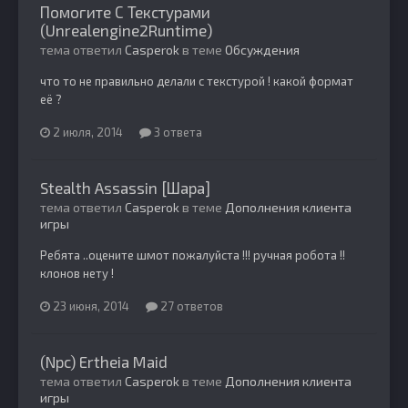
Помогите С Текстурами
(Unrealengine2Runtime)
тема ответил
Casperok
в теме
Обсуждения
что то не правильно делали с текстурой ! какой формат
её ?
2 июля, 2014
3 ответа
Stealth Assassin [Шара]
тема ответил
Casperok
в теме
Дополнения клиента
игры
Ребята ..оцените шмот пожалуйста !!! ручная робота !!
клонов нету !
23 июня, 2014
27 ответов
(Npc) Ertheia Maid
тема ответил
Casperok
в теме
Дополнения клиента
игры