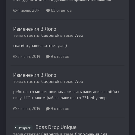
4 июня, 2014
65 ответов
Изменения В Лого
тема ответил
Casperok
в теме
Web
спасибо , нашел ...ответ дан )
3 июня, 2014
9 ответов
Изменения В Лого
тема ответил
Casperok
в теме
Web
ребята кто может помочь ...сменить написание в лобби с
низу !??? в каком файле править ето ?? lobby.bmp
3 июня, 2014
9 ответов
Boss Drop Unique
Datapack
тема ответил
Casperok
в теме
Дополнения для