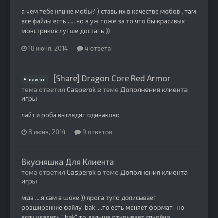
а чем тебе нпц не мобы? ) ставь их в качестве мобов , там
все файлы есть ..... но я уж тоже за то что бы красивых
монстриков лутше достать ))
18 июня, 2014
4 ответа
[Share] Dragon Core Red Armor
клиент
тема ответил
Casperok
в теме
Дополнения клиента
игры
лайт и роба выглядят одинаково
8 июня, 2014
9 ответов
Вкусняшка Для Клиента
тема ответил
Casperok
в теме
Дополнения клиента
игры
мда ....я сам в шоке )) прога тупо дописывает
розширенние файлу .bak ....то есть меняет формат , но
если удалить ".bak" то дальше открывает спкойно .....