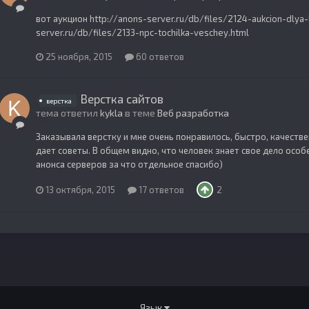
вот аукцион http://anons-server.ru/db/files/2124-aukcion-dlya-
server.ru/db/files/2133-npc-tochilka-veschey.html
25 ноября, 2015
60 ответов
Верстка сайтов
верстка
тема ответил
kykla
в теме
Веб разработка
Заказывала верстку и мне очень понравилось, быстро, качеств
дает советы. В общем видно, что человек знает свое дело особе
анонса серверов за что отдельное спасибо)
13 октября, 2015
17 ответов
2
Язык