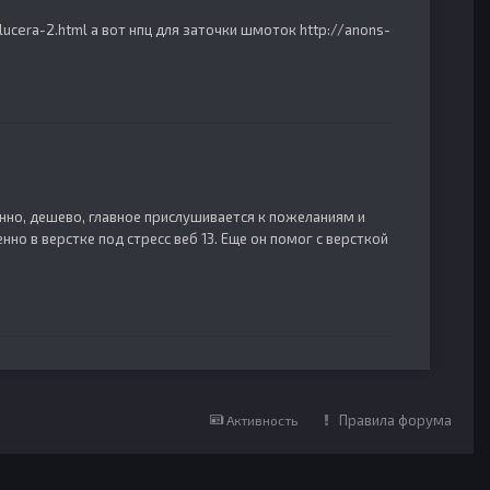
lucera-2.html а вот нпц для заточки шмоток http://anons-
енно, дешево, главное прислушивается к пожеланиям и
нно в верстке под стресс веб 13. Еще он помог с версткой
Правила форума
Активность