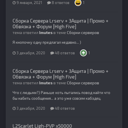
9 января, 2021
8 ответов
1
Сборка Сервера Lrserv + 3Ащита | Промо +
Обвязка + Форум [High Five]
тема ответил
Imutes
в теме
Сборки серверов
Я кнопочку одну предлагал недавно... )
3 декабря, 2020
48 ответов
1
Сборка Сервера Lrserv + 3Ащита | Промо +
Обвязка + Форум [High Five]
тема ответил
Imutes
в теме
Сборки серверов
Что с людьми?) Раньше хоть пытались повод найти что
бы набить сообщения... а это уже совсем кабздец.
3 декабря, 2020
48 ответов
L2Scarlet Ligh-PVP x50000