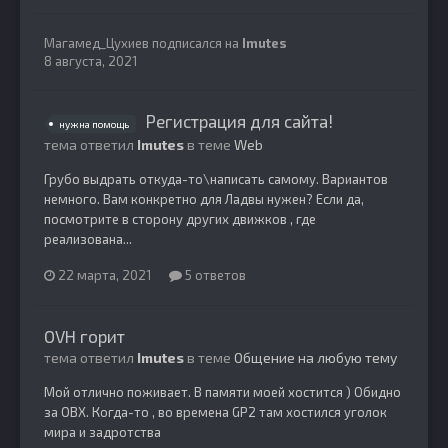
Магамед_Цухиев
подписался на
Imutes
8 августа, 2021
Регистрация для сайта!
нужна помощь
тема ответил
Imutes
в теме
Web
Грубо выдрать откуда-то\написать самому. Вариантов
немного. Вам конкретно для Ладвы нужен? Если да,
посмотрите в сторону других движков , где
реализована...
22 марта, 2021
5 ответов
OVH горит
тема ответил
Imutes
в теме
Общение на любую тему
Мой отлично поживает. В памяти моей хостится ) Обидно
за ОВХ. Когда-то , во времена GP2 там хостился уголок
мира и задротства