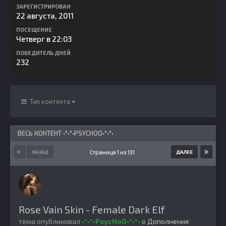
ЗАРЕГИСТРИРОВАН
22 августа, 2011
ПОСЕЩЕНИЕ
Четверг в 22:03
ПОБЕДИТЕЛЬ ДНЕЙ
232
Тип контента
ВЕСЬ КОНТЕНТ •°•°•PSYCHOO•°•°•
Страница 1 из 131
НАЗАД
ДАЛЕЕ
Rose Vain Skin - Female Dark Elf
тема опубликовал
•°•°•PsycHoO•°•°•
в
Дополнения