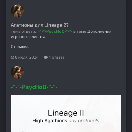
Агатионы для Lineage 2?
тема ответил
•°•°•PsycHoO•°•°•
в теме
Дополнения
игрового клиента
Отправил.
8 июля, 2024
4 ответа
•°•°•PsycHoO•°•°•