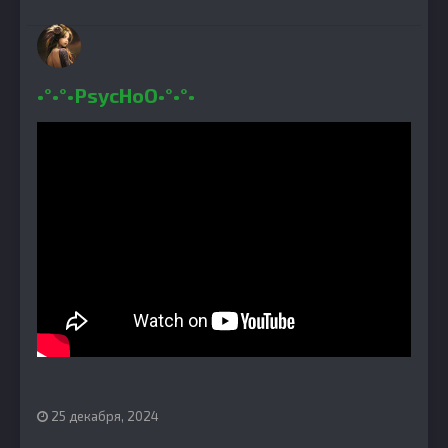
•°•°•PsycHoO•°•°•
25 декабря, 2024