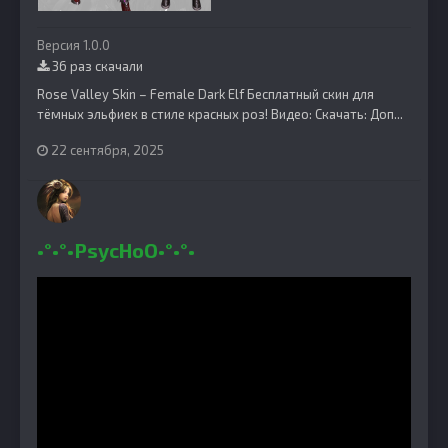
Версия 1.0.0
36 раз скачали
Rose Valley Skin – Female Dark Elf Бесплатный скин для
тёмных эльфиек в стиле красных роз! Видео: Скачать: Доп...
22 сентября, 2025
•°•°•PsycHoO•°•°•