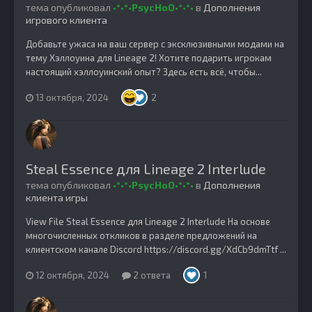
тема опубликовал
•°•°•PsycHoO•°•°•
в
Дополнения
игрового клиента
Добавьте ужаса на ваш сервер с эксклюзивными модами на
тему Хэллоуина для Lineage 2! Хотите подарить игрокам
настоящий хэллоуинский опыт? Здесь есть всё, чтобы...
13 октября, 2024
2
Steal Essence для Lineage 2 Interlude
тема опубликовал
•°•°•PsycHoO•°•°•
в
Дополнения
клиента игры
View File Steal Essence для Lineage 2 Interlude На основе
многочисленных откликов в разделе предложений на
клиентском канале Discord https://discord.gg/XdCb9dmTtf ...
12 октября, 2024
2 ответа
1