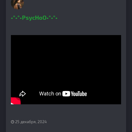
•°•°•PsycHoO•°•°•
25 декабря, 2024