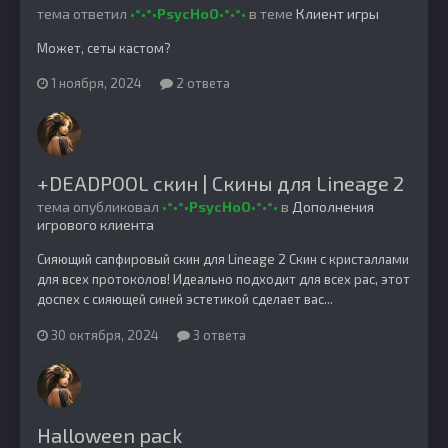
тема ответил
•°•°•PsycHoO•°•°•
в теме
Клиент игры
Может, сеты кастом?
1 ноября, 2024
2 ответа
+DEADPOOL скин | Скины для Lineage 2
тема опубликовал
•°•°•PsycHoO•°•°•
в
Дополнения
игрового клиента
Сияющий сапфировый скин для Lineage 2 Скин с кристаллами
для всех протоколов! Идеально подходит для всех рас, этот
доспех с сияющей синей эстетикой сделает вас...
30 октября, 2024
3 ответа
Halloween pack