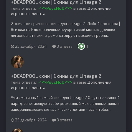
+DEADPOOL скин | Скины для Lineage 2
тема ответил
•°•°•PsycHoO•°•°•
в теме
Дополнения
игрового клиента
2 эпических римских скина для Lineage 2 | Любой протокол |
Все классы Вдохновлённые неукротимой мощью древних
легионов, эти скины демонстрируют высокие гребни...
25 декабря, 2024
3 ответа
1
+DEADPOOL скин | Скины для Lineage 2
тема ответил
•°•°•PsycHoO•°•°•
в теме
Дополнения
игрового клиента
Ультимативный зимний скин для Lineage 2 Ощутите ледяной
наряд, сочетающую в себе роскошный мех, ледяные шипы и
завораживающие металлические детали - всё, чтобы...
25 декабря, 2024
3 ответа