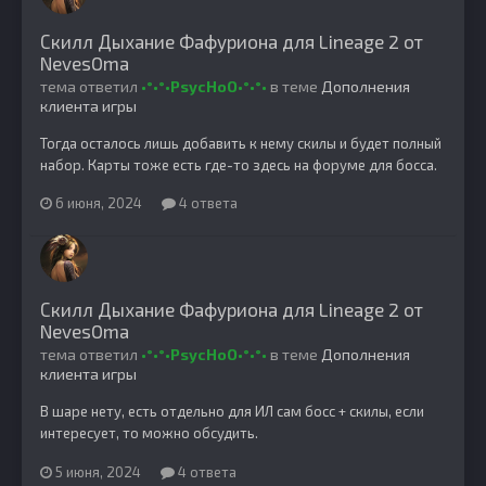
Скилл Дыхание Фафуриона для Lineage 2 от
NevesOma
тема ответил
•°•°•PsycHoO•°•°•
в теме
Дополнения
клиента игры
Тогда осталось лишь добавить к нему скилы и будет полный
набор. Карты тоже есть где-то здесь на форуме для босса.
6 июня, 2024
4 ответа
Скилл Дыхание Фафуриона для Lineage 2 от
NevesOma
тема ответил
•°•°•PsycHoO•°•°•
в теме
Дополнения
клиента игры
В шаре нету, есть отдельно для ИЛ сам босс + скилы, если
интересует, то можно обсудить.
5 июня, 2024
4 ответа