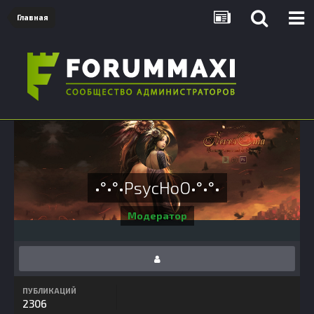
Главная
•°•°•PsycHoO•°•°•
Модератор
ПУБЛИКАЦИЙ
2306