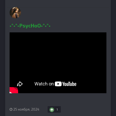
•°•°•PsycHoO•°•°•
25 ноября, 2024
1