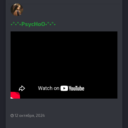
•°•°•PsycHoO•°•°•
12 октября, 2024