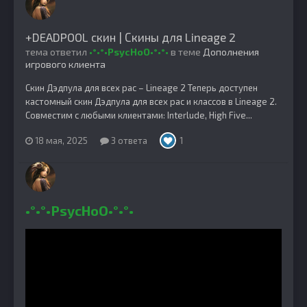
+DEADPOOL скин | Скины для Lineage 2
тема ответил
•°•°•PsycHoO•°•°•
в теме
Дополнения
игрового клиента
Скин Дэдпула для всех рас – Lineage 2 Теперь доступен
кастомный скин Дэдпула для всех рас и классов в Lineage 2.
Совместим с любыми клиентами: Interlude, High Five...
18 мая, 2025
3 ответа
1
•°•°•PsycHoO•°•°•