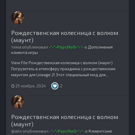
Рождественская колесница с волком
(маунт)
тема опубликовал
•°•°•PsycHoO•°•°•
в
Дополнения
клиента игры
View File Рождественская колесница с волком (маунт)
Погрузитесь в атмосферу праздника с рождественским
маунтом для Lineage 2! Этот специальный мод для...
25 ноября, 2024
2
Рождественская колесница с волком
(маунт)
файл опубликовал
•°•°•PsycHoO•°•°•
в
Клиентские