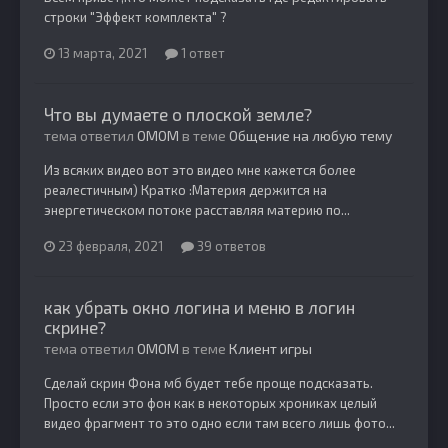
строки "Эффект комплекта" ?
13 марта, 2021
1 ответ
Что вы думаете о плоской земле?
тема ответил
OMOM
в теме
Общение на любую тему
Из всяких видео вот это видео мне кажется более
реалестичным) Кратко :Материя держится на
энергетическом потоке расставляя материю по...
23 февраля, 2021
39 ответов
как убрать окно логина и меню в логин
скрине?
тема ответил
OMOM
в теме
Клиент игры
Сделай скрин Фона мб будет тебе проще подсказать.
Просто если это фон как в некоторых хрониках целый
видео фрагмент то это одно если там всего лишь фото...