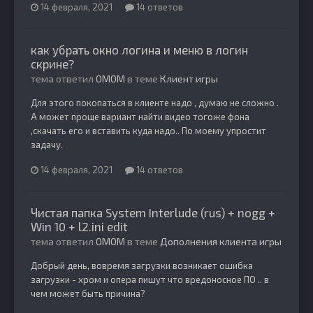
14 февраля, 2021
14 ответов
как убрать окно логина и меню в логин
скрине?
тема ответил
OMOM
в теме
Клиент игры
Для этого покопаться в клиенте надо , думаю не сложно .
А может проще вариант найти видео тогоже фона
,скачать его и вставить куда надо.. По моему упростит
задачу.
14 февраля, 2021
14 ответов
Чистая папка System Interlude (rus) + nogg +
Win 10 + l2.ini edit
тема ответил
OMOM
в теме
Дополнения клиента игры
Добрый день, вовремя загрузки возникает ошибка
загрузки - хром и опера пишут что вредоносное ПО .. в
чем может быть причина?