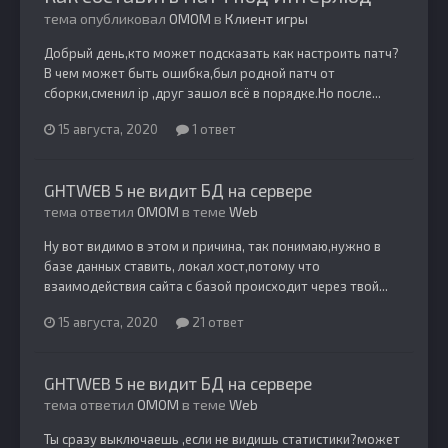
тема опубликовал
OMOM
в
Клиент игры
Добрый день,кто может подсказать как настроить патч?
В чем может быть ошибка,был родной патч от
сборки,сменил ip ,друг зашол всё в порядке.Но после...
15 августа, 2020
1 ответ
GHTWEB 5 не видит БД на сервере
тема ответил
OMOM
в теме
Web
Ну вот видимо в этом и причина, так понимаю,нужно в
базе данных ставить, локал хост,потому что
взаимодействия сайта с базой происходит через твой...
15 августа, 2020
21 ответ
GHTWEB 5 не видит БД на сервере
тема ответил
OMOM
в теме
Web
Ты сразу выключаешь ,если не видишь статистики?может