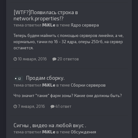
[WTF?]Появилась строка в
network.properties!?
тема ответил
MiKLe
в теме
Ядро сервера
Теперь будем майнить с помощью серверов линейки, а че,
нормально, тачки по 16 - 32 ядра, оперы 250гб, на сервер
останется.
10 января, 2016
20 ответов
Продам сборку.
l2
тема ответил
MiKLe
в теме
Сборки серверов
Что значит "такие" фарм зоны? Какие они должны быть?
7 января, 2016
41 ответ
Сигны , видео на любой вкус .
тема ответил
MiKLe
в теме
Обсуждения