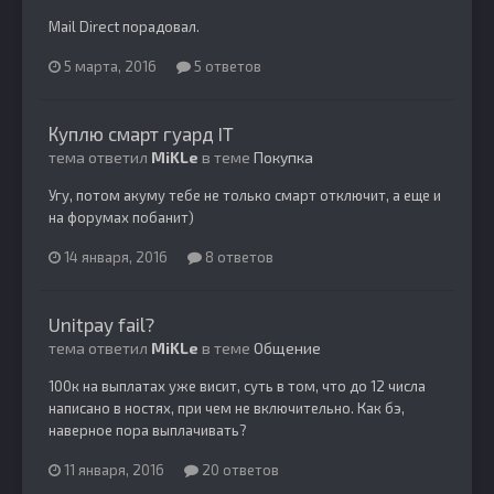
Mail Direct порадовал.
5 марта, 2016
5 ответов
Куплю смарт гуард IT
тема ответил
MiKLe
в теме
Покупка
Угу, потом акуму тебе не только смарт отключит, а еще и
на форумах побанит)
14 января, 2016
8 ответов
Unitpay fail?
тема ответил
MiKLe
в теме
Общение
100к на выплатах уже висит, суть в том, что до 12 числа
написано в ностях, при чем не включительно. Как бэ,
наверное пора выплачивать?
11 января, 2016
20 ответов