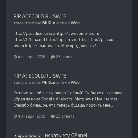
RIP AGECOLD.RU SW 13
тема ответил
MiKLe
в теме
Web
http://paradise-pw.ru http://awesome-pw.ru
http://l2furia.net http://opium-world.ru http://passion-
pw.ru http://shadowar.ru Мне продолжать?
4 января, 2016
23 ответа
RIP AGECOLD.RU SW 13
тема ответил
MiKLe
в теме
Web
Господи, какой же ты рипер "ср*ный". Ты бы хоть счетчики
убрал из кода Google Analytics, Метрику и LiveInternet.
Спасибо большое, что теперь будешь портить мне...
4 января, 2016
23 ответа
искать эту CPanel
нужна помощь