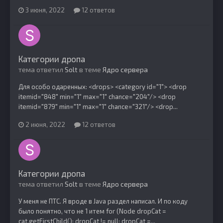
3 июня, 2022
12 ответов
Категории дропа
тема ответил
Solt
в теме
Ядро сервера
Для особо одаренных: <drops> <category id="1"> <drop
itemid="848" min="1" max="1" chance="204"/> <drop
itemid="879" min="1" max="1" chance="321"/> <drop...
2 июня, 2022
12 ответов
Категории дропа
тема ответил
Solt
в теме
Ядро сервера
У меня не ПТС. Я вроде в Java раздел написал. И по коду
было понятно, что не 1 итем for (Node dropCat =
cat.getFirstChild(); dropCat != null; dropCat =...