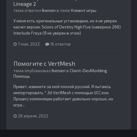
Lineage 2
тема ответил
Ikemen
в теме
Клиент игры
У меня есть оригинальные установщики, но я не уверен
насчет версии: Scions of Destiny High Five (наверное 268)
Interlude Freya (Я не уверен в этом)
7 мая, 2022
16 ответов
Помогите с VertMesh
тема опубликовал
Ikemen
в
Client-DevModding
Помощь
Привет, извините за мой плохой русский. Я пытаюсь
импортировать *.3d VertMesh с помощью UCC.exe.
Процесс компиляции работает довольно хорошо, но
игра...
28 апреля, 2022