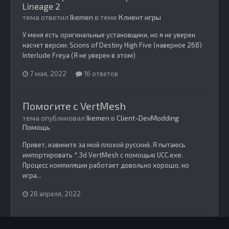
Lineage 2
тема ответил
Ikemen
в теме
Клиент игры
У меня есть оригинальные установщики, но я не уверен
насчет версии: Scions of Destiny High Five (наверное 268)
Interlude Freya (Я не уверен в этом)
7 мая, 2022
16 ответов
Помогите с VertMesh
тема опубликовал
Ikemen
в
Client-DevModding
Помощь
Привет, извините за мой плохой русский. Я пытаюсь
импортировать *.3d VertMesh с помощью UCC.exe.
Процесс компиляции работает довольно хорошо, но
игра...
28 апреля, 2022