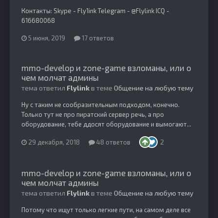
Контакты: Skype - Fly1ink Telegram - @Flylink ICQ -
616680068
5 июня, 2019
17 ответов
mmo-develop и zone-game взломаны, или о
чем молчат админы
тема ответил
Flylink
в теме
Общение на любую тему
Ну с таким не сообразительным подходом, конечно.
Только тут не про пиратский сервер речь, а про
оборудование, тебе ддосят оборудование и вымогают...
29 декабря, 2018
48 ответов
2
mmo-develop и zone-game взломаны, или о
чем молчат админы
тема ответил
Flylink
в теме
Общение на любую тему
Потому что ищут только легкие пути, на самом деле все