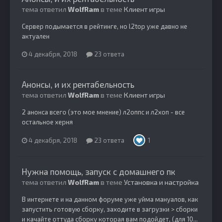
тема ответил
WolfRam
в теме
Клиент игры
Сервер подымается в рейтинге, но l2top уже давно не
актуален
4 декабря, 2018
23 ответа
Анонсы, и их рентабельность
тема ответил
WolfRam
в теме
Клиент игры
2 анонса всего (это мое мнение) л2оппс и л2хоп - все
остальное херня
4 декабря, 2018
23 ответа
1
Нужна помощь, запуск с домашнего пк
тема ответил
WolfRam
в теме
Установка и настройка
В интернете и на данном форуме уже уйма мануалов, как
запустить готовую сборку, заходите в загрузки > сборки
и качайте оттуда сборку которая вам подойдет, (для 10...