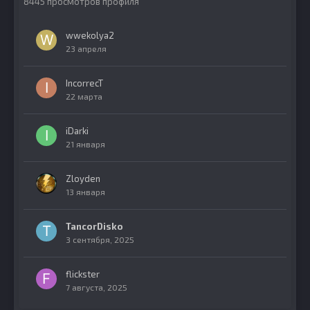
8445 просмотров профиля
wwekolya2
23 апреля
IncorrecT
22 марта
iDarki
21 января
Zloyden
13 января
TancorDisko
3 сентября, 2025
flickster
7 августа, 2025