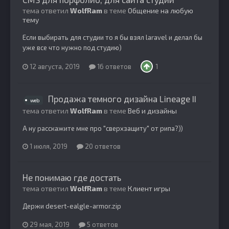
тема ответил
WolfRam
в теме
Общение на любую
тему
Если выбирать для студии то я бы взял laravel и делал бы
уже все что нужно под студию)
12 августа, 2019
16 ответов
1
Продажа темного дизайна Lineage II
web
тема ответил
WolfRam
в теме
Веб и дизайны
А ну расскажите мне про "сверхзащиту" от рипа?))
1 июля, 2019
20 ответов
Не понимаю где достать
тема ответил
WolfRam
в теме
Клиент игры
Держи desert-ealgle-armor.zip
29 мая, 2019
5 ответов