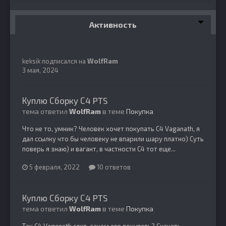
Активность
keksik
подписался на
WolfRam
3 мая, 2024
Куплю Сборку С4 PTS
тема ответил
WolfRam
в теме
Покупка
Что не то, умник? Человек хочет покупать С4 Vaganath, я
дал ссылку что бы человеку не впарили шару платно) Суть
поверь я знаю) и вагант, в частности С4 тот еще...
5 февраля, 2022
10 ответов
Куплю Сборку С4 PTS
тема ответил
WolfRam
в теме
Покупка
Так С4 Vaganath слит, зачем его покупать? Скачать