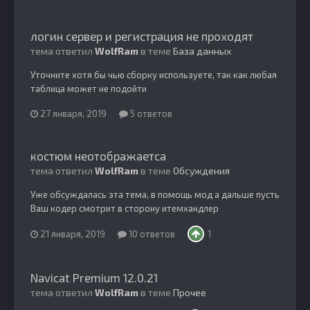
логин сервер и регистрация не проходят
тема ответил
WolfRam
в теме
База данных
Уточните хотя бы чью сборку используете, так как любая
таблица может не подойти
27 января, 2019
5 ответов
костюм неотображаетса
тема ответил
WolfRam
в теме
Обсуждения
Уже обсуждалась эта тема, в помощь мод а дальше пусть
Ваш кодер смотрит в сторону итемхандлер
21 января, 2019
10 ответов
1
Navicat Premium 12.0.21
тема ответил
WolfRam
в теме
Прочее