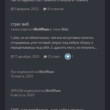
3 февраля, 2022
10 ответов
стрес веб
тема ответил
WolfRam
в теме
Web
1. php, но не обязательно, там все интуитивно понятно,
открываешь уже готовый запрос под любую сборку и
переделываешь под себя. 2. ддосить могу, но покупать...
17 декабря, 2021
21 ответ
1
Run
подписался на
WolfRam
12 марта, 2021
APELCIN
подписался на
WolfRam
6 августа, 2020
CMS для порфолио, для сайта студии