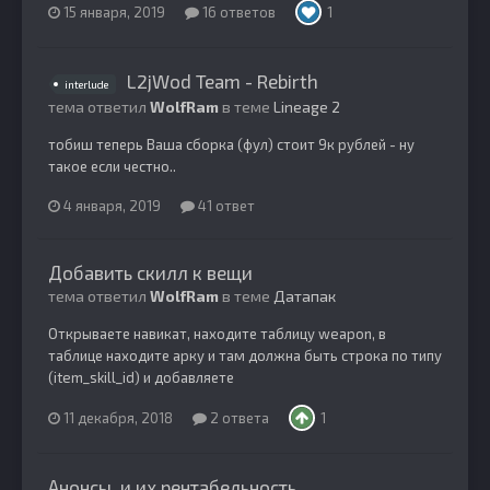
15 января, 2019
16 ответов
1
L2jWod Team - Rebirth
interlude
тема ответил
WolfRam
в теме
Lineage 2
тобиш теперь Ваша сборка (фул) стоит 9к рублей - ну
такое если честно..
4 января, 2019
41 ответ
Добавить скилл к вещи
тема ответил
WolfRam
в теме
Датапак
Открываете навикат, находите таблицу weapon, в
таблице находите арку и там должна быть строка по типу
(item_skill_id) и добавляете
11 декабря, 2018
2 ответа
1
Анонсы, и их рентабельность