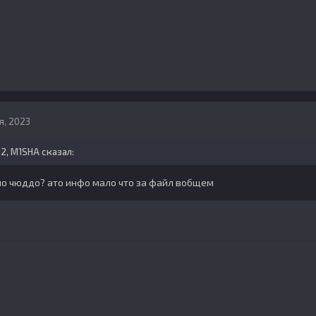
я, 2023
32,
M1SHA
сказал:
ийо чюддо? ато инфо мало что за файл вобщем