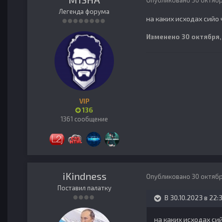
Опубликовано
30 октябр
Легенда форума
на каких исходах сийо
Изменено
30 октября,
VIP
136
1361 сообщение
iKindness
Опубликовано
30 октябр
Поставил палатку
В 30.10.2023 в 22:
на каких исходах с