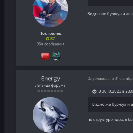
Видно же буржуа и асс
Постоялец
87
354 сообщения
Energy
Опубликовано
31 октябр
Легенда форума
В 30.10.2023 в 23:
Видно же буржуа и а
по структуре ядра, я б