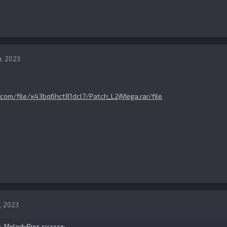
, 2023
com/file/x43bq6hct81dcl7/Patch_L2jMega.rar/file
, 2023
6,
MelodyRios
сказал: