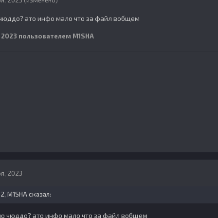
я, 2023
(изменено)
 чюддо? ато инфо мало что за файл вобщем
 2023
пользователем M1SHA
я, 2023
32,
M1SHA
сказал:
ийо чюддо? ато инфо мало что за файл вобщем