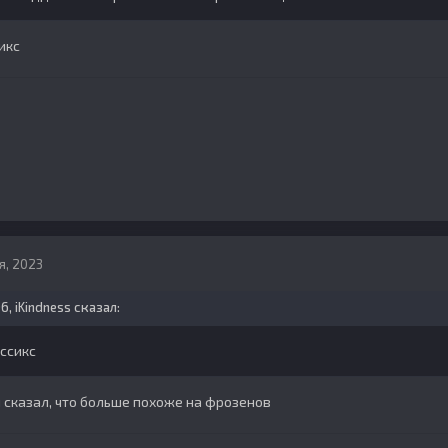
икс
я, 2023
06,
iKindness
сказал:
ссикс
ы сказал, что больше похоже на фрозенов