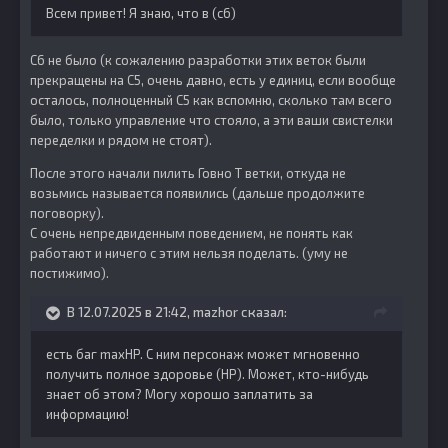
Всем привет!
Я знаю, что в (c6)
C6 не было (к сожалению разработки этих веток были
прекращены на C5, очень давно, есть у единиц, если вообще
осталось, полноценный C5 как вспомню, сколько там всего
было, только управление что стояло, а эти ваши свистелки
переделки и рядом не стоят).
После этого начали пилить Говно T ветки, откуда не
возьмись называется появились (дальше продолжите
поговорку).
С очень непредвиденным поведением, не понять как
работают и ничего с этим нельзя поделать. (уму не
постижимо).
В 12.07.2025 в 21:42,
mazhor
сказал:
есть баг maxHP.
С ним персонаж может мгновенно
получить полное здоровье (HP).
Может, кто-нибудь
знает об этом?
Могу хорошо заплатить за
информацию!