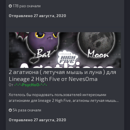
178 раз скачали
Отправлено
27 августа, 2020
2 агатиона ( летучая мышь и луна ) для
Lineage 2 High Five от NevesOma
От
•°•°•PsycHoO•°•°•
Хотелось бы порадовать пользователей интересными
агатионами для lineage 2 High Five, агатионы летучая мышь...
54 раза скачали
Отправлено
27 августа, 2020