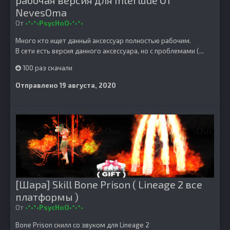
рабочая версия для Interlude От
NevesOma
От
•°•°•PsycHoO•°•°•
Много кто ищет данный аксессуар полностью рабочим.
В сети есть версия данного аксессуара, но с проблемами (...
100 раз скачали
Отправлено
19 августа, 2020
[Шара] Skill Bone Prison ( Lineage 2 все
платформы )
От
•°•°•PsycHoO•°•°•
Bone Prison скилл со звуком для Lineage 2