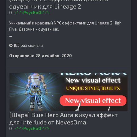
одуванчик для Lineage 2
От
•°•°•PsycHoO•°•°•
Уникальный и красивый NPC с эффектами для Lineage 2 High
Five. Девочка - одуванчик.
...
185 раз скачали
Отправлено
28 декабря, 2020
[Шара] Blue Hero Aura визуал эффект
для Interlude от NevesOma
От
•°•°•PsycHoO•°•°•