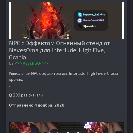
NPC с Эффектом Огненный стенд от
NevesOma для Interlude, High Five,
Gracia
От
•°•°•PsycHoO•°•°•
Уникальный NPC с эффектом для Interlude, High Five и Gracia
хроник.
...
299 раз скачали
Отправлено
4 ноября, 2020