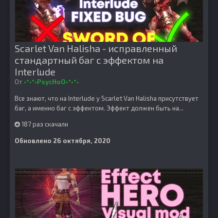
Scarlet Van Halisha - исправленный
стандартный баг с эффектом на
Interlude
От
•°•°•PsycHoO•°•°•
Все знают, что на Interlude у Scarlet Van Halisha присутствует
баг, а именно баг с эффектом. Эффект должен быть на...
187 раз скачали
Обновлено
26 октября, 2020