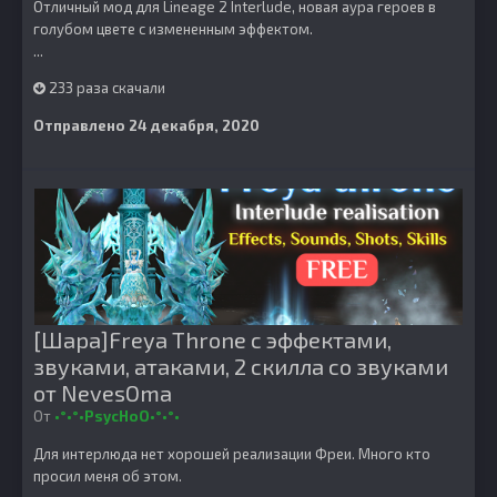
Отличный мод для Lineage 2 Interlude, новая аура героев в
голубом цвете с измененным эффектом.
...
233 раза скачали
Отправлено
24 декабря, 2020
[Шара]Freya Throne с эффектами,
звуками, атаками, 2 скилла со звуками
от NevesOma
От
•°•°•PsycHoO•°•°•
Для интерлюда нет хорошей реализации Фреи. Много кто
просил меня об этом.