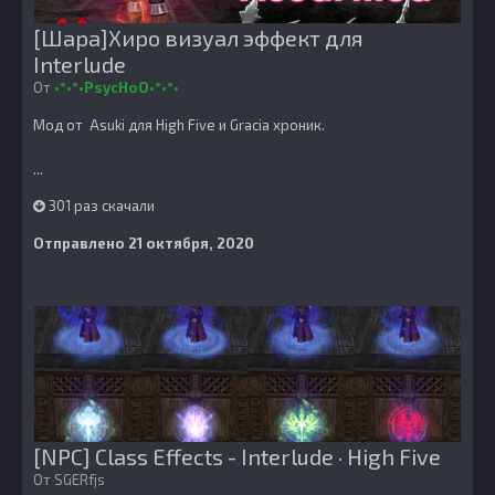
[Шара]Хиро визуал эффект для
Interlude
От
•°•°•PsycHoO•°•°•
Мод от Asuki для High Five и Gracia хроник.
...
301 раз скачали
Отправлено
21 октября, 2020
[NPC] Class Effects - Interlude · High Five
От
SGERfjs