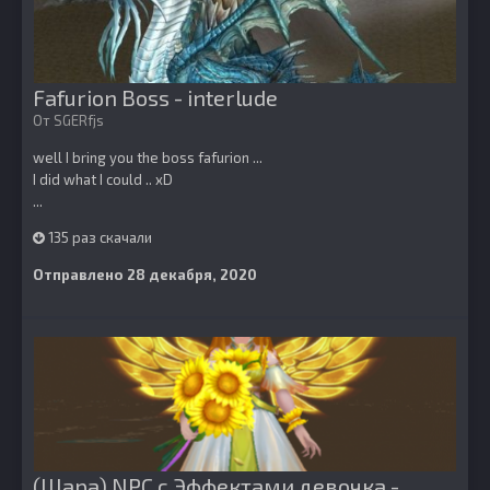
Fafurion Boss - interlude
От
SGERfjs
well I bring you the boss fafurion ...
I did what I could .. xD
...
135 раз скачали
Отправлено
28 декабря, 2020
(Шара) NPC с Эффектами девочка -