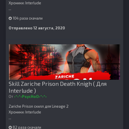
Хроники: Interlude
...
104 раза скачали
Отправлено
12 августа, 2020
Skill Zariche Prison Death Knigh ( Для
Interlude )
От
•°•°•PsycHoO•°•°•
Zariche Prison скилл для Lineage 2
Хроники: Interlude
...
82 раза скачали