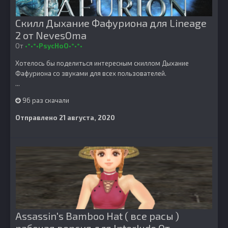
Скилл Дыхание Фафуриона для Lineage
2 от NevesOma
От
•°•°•PsycHoO•°•°•
Хотелось бы поделиться интересным скиллом Дыхание
Фафуриона со звуками для всех пользователей.
...
96 раз скачали
Отправлено
21 августа, 2020
Assassin's Bamboo Hat ( все расы )