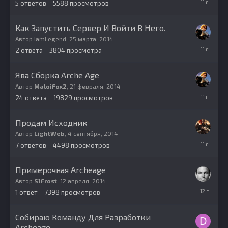
5
ответов
5588
просмотров
июня,
2015
Как Запустить Сервер И Войти В Него.
Автор
IamLegend
,
25 марта, 2014
29
2
ответа
3804
просмотра
июня,
2015
Ява Сборка Arche Age
Автор
MaloiFox2
,
21 февраля, 2014
29
24
ответа
19829
просмотров
июня,
2015
Продам Исходник
Автор
LightWeb
,
4 сентября, 2014
11
7
ответов
4498
просмотров
сентября,
2014
Примерочная Archeage
Автор
S1Frost
,
12 апреля, 2014
12
1
ответ
7398
просмотров
апреля,
2014
Собираю Команду Для Разработки
Archeage