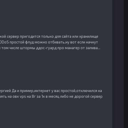
акой сервер пригодится только для сайта или хранилище
 DDoS простой флуд можно отбивать,ну вот если начнут
в том числе штормы ддос-гуард про манагер от залива...
ргией Да и пример,интернет у вас простой,отключился на
зять на овх vps на 8г за 1к в месяц либо не дорогой сервер