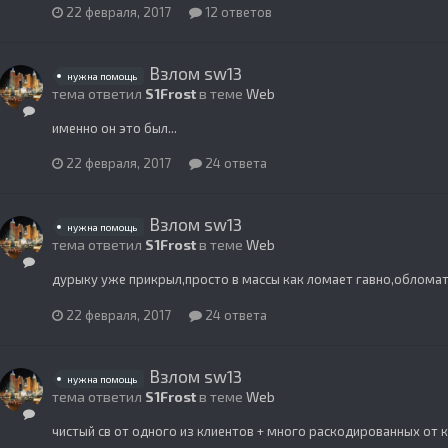
22 февраля, 2017
12 ответов
Взлом sw13
нужна помощь
тема ответил
S1Frost
в теме
Web
именно он это был...
22 февраля, 2017
24 ответа
Взлом sw13
нужна помощь
тема ответил
S1Frost
в теме
Web
дурыку уже прикрыл,просто в массы как ломает гавно,обломат
22 февраля, 2017
24 ответа
Взлом sw13
нужна помощь
тема ответил
S1Frost
в теме
Web
чистый св от одного из клиентов + много раскодированных от 