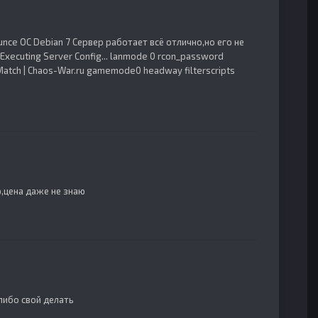
nce ОС Debian 7 Сервер работает всё отлично,но его не
Executing Server Config... lanmode 0 rcon_password
Match | Chaos-War.ru gamemode0 headway filterscripts
ю,цена даже не знаю
 либо свой делать