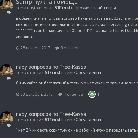
Samp нужна помощь
тема опубликовал
S1Frost
в
Прочие онлайн игры
в общем скачал готовый сервер Накатил ласт samp03svr и annou
видно в поиске во вкладке internet содержимое server.cfg echo 
******** rcon 0 maxplayers 200 port 1111 hostname Chaos Death
announce...
28 января, 2017
6 ответов
пару вопросов по Free-Kassa
тема ответил
S1Frost
в теме
Обсуждения
Он их сайте он бесплатный,кстати может уже исправили не зна
23 декабря, 2016
11 ответов
1
пару вопросов по Free-Kassa
тема ответил
S1Frost
в теме
Обсуждения
1.нет 2.У них есть скрипт,ну он не рабочий,нужно переделывать