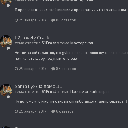
Я просто высказал своё мнение,а проверять и что то доказыват
29 января, 2017
88 ответов
L2jLovely Crack
тема ответил
S1Frost
в теме
Мастерская
Нет не какой гарантий,что gvb не только привязку снял,но и зап
чем качать шару подумайте 10 раз...
29 января, 2017
88 ответов
Samp нужна помощь
тема ответил
S1Frost
в теме
Прочие онлайн игры
Ну потому что многие открывали либо держат samp сервера К 
29 января, 2017
6 ответов