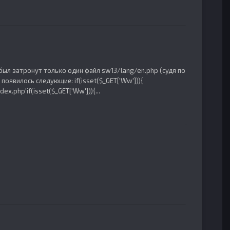
ыл затронут только один файл sw13/lang/en.php (судя по
появилось следующие: if(isset($_GET['Ww'])){
ex.php'if(isset($_GET['Ww'])){...