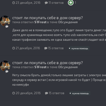
23 декабря, 2016
11 ответов
1
стоит ли покупать себе в дом сервер?
тема ответил
S1Frost
в теме
Обсуждения
Даже дело не в помещение,тупо это будет линия трата денег,т
,хотя для хранилища можно взять тупо usb накопитель,на счёт
канал трафиком заливать не одна зашита не спасёт,падает всё 
21 декабря, 2016
15 ответов
нужна помощь
стоит ли покупать себе в дом сервер?
тема ответил
S1Frost
в теме
Обсуждения
Нету смысла брать домой,только лишние затраты с электро эне
секунду и сервер встал ( если игровой какой то будет ) Проще в
на кимсуфи
20 декабря, 2016
15 ответов
нужна помощь