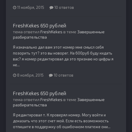
11 ноября, 2015
10 ответов
FreshKekes 650 рублей
тема ответил
FreshKekes
в теме
Завершенные
разбирательства
Я изначально дал вам этот номер мне смысл себя
позорить тут? это вы новорег. На 600руб буду кидать
вас? я номер редактировал да это признаю но цифры я
не...
8 ноября, 2015
10 ответов
FreshKekes 650 рублей
тема ответил
FreshKekes
в теме
Завершенные
разбирательства
Я редактировал т. К проверял номер. Могу войти и
доказать что этот счет мой. Если есть возможность
отпишите в поддержку об ошибочном платеже они...