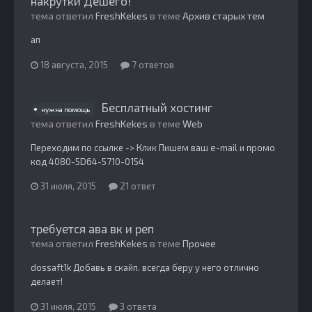
накрутки Дешего!
тема ответил
FreshKekes
в теме
Архив старых тем
ап
18 августа, 2015
7 ответов
Бесплатный хостинг
нужна помощь
тема ответил
FreshKekes
в теме
Web
Переходим по ссылке -> Клик Пишем ваш e-mail и промо
код 4080-5D64-5710-0154
31 июля, 2015
21 ответ
требуется ава вк и реп
тема ответил
FreshKekes
в теме
Прочее
dossaft1k Добавь в скайп. всегда беру у него отлично
делает!
31 июля, 2015
3 ответа