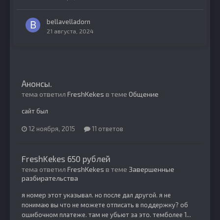
bellavelladorn
21 августа, 2024
Анонсы.
тема ответил
FreshKekes
в теме
Общение
сайт был
12 ноября, 2015
11 ответов
FreshKekes 650 рублей
тема ответил
FreshKekes
в теме
Завершенные
разбирательства
я номер этот указывал. но после дал другой. я не
понимаю вы что не можете отписать в поддержку? об
ошибочном платеже. там не убьют за это. темболее 1...