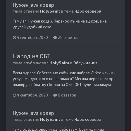
Нужен java кодер
тема ответил
HolySaint
в теме
Ядро сервера
Тему ап. Нужен кодер. Переносить не на ацисов, а на
другой удобный сурс
4 сентября, 2020
28 ответов
Народ на ОБТ
тема опубликовал
HolySaint
в
Обсуждения
Всем здрасе! Собственно сабж, где набрать? Кто какими
услугами для этого пользовался? Месяца через полтора
планирую обкатку сборки на ОБТ, ОБТ будет минимум...
4 сентября, 2020
8 ответов
Нужен java кодер
тема ответил
HolySaint
в теме
Ядро сервера
Тему офф. Договорились, работаем. Всем удачных