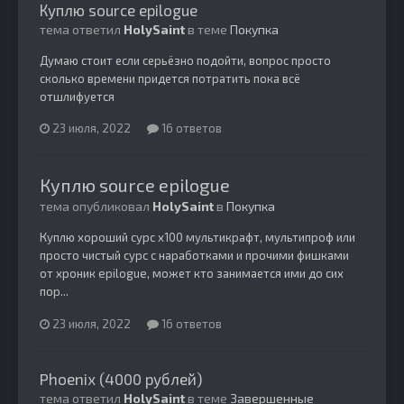
Куплю source epilogue
тема ответил
HolySaint
в теме
Покупка
Думаю стоит если серьёзно подойти, вопрос просто
сколько времени придется потратить пока всё
отшлифуется
23 июля, 2022
16 ответов
Куплю source epilogue
тема опубликовал
HolySaint
в
Покупка
Куплю хороший сурс х100 мультикрафт, мультипроф или
просто чистый сурс с наработками и прочими фишками
от хроник epilogue, может кто занимается ими до сих
пор...
23 июля, 2022
16 ответов
Phoenix (4000 рублей)
тема ответил
HolySaint
в теме
Завершенные