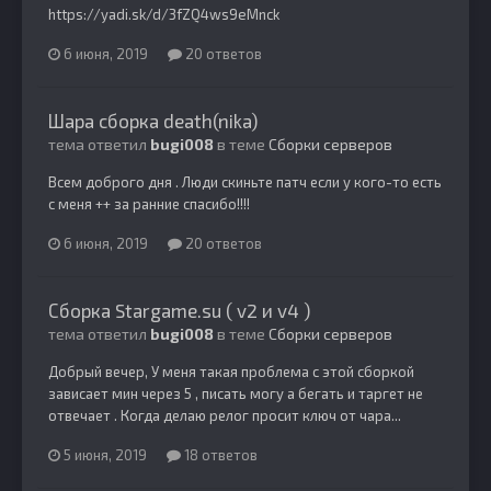
https://yadi.sk/d/3fZQ4ws9eMnck
6 июня, 2019
20 ответов
Шара сборка death(nika)
тема ответил
bugi008
в теме
Сборки серверов
Всем доброго дня . Люди скиньте патч если у кого-то есть
с меня ++ за ранние спасибо!!!!
6 июня, 2019
20 ответов
Сборка Stargame.su ( v2 и v4 )
тема ответил
bugi008
в теме
Сборки серверов
Добрый вечер, У меня такая проблема с этой сборкой
зависает мин через 5 , писать могу а бегать и таргет не
отвечает . Когда делаю релог просит ключ от чара...
5 июня, 2019
18 ответов