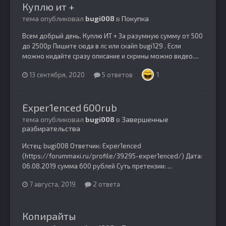
Куплю ит +
тема опубликовал
bugi008
в
Покупка
Всем добрый день. Куплю ИТ + За разумную сумму от 500
до 2500р Пишите сюда в лс или скайп bugi129 . Если
можно кидайте сразу описание и скрины можно видео....
13 сентября, 2020
5 ответов
1
Exper1enced 600rub
тема опубликовал
bugi008
в
Завершенные
разбирательства
Истец: bugi008 Ответчик: Exper1enced
(https://forummaxi.ru/profile/39295-exper1enced/) Дата:
06.08.2019 сумма 600 рублей Суть претензии: ...
7 августа, 2019
2 ответа
Копирайты