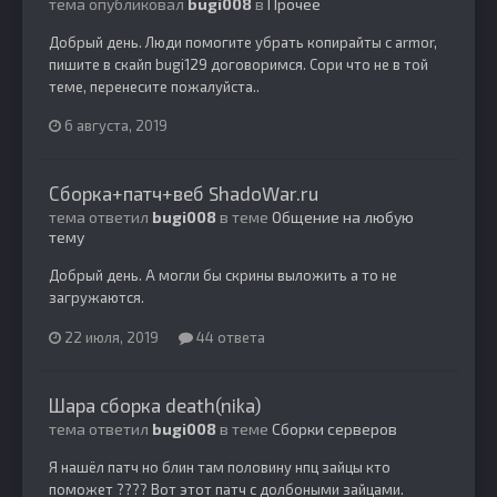
тема опубликовал
bugi008
в
Прочее
Добрый день. Люди помогите убрать копирайты с armor,
пишите в скайп bugi129 договоримся. Сори что не в той
теме, перенесите пожалуйста..
6 августа, 2019
Сборка+патч+веб ShadoWar.ru
тема ответил
bugi008
в теме
Общение на любую
тему
Добрый день. А могли бы скрины выложить а то не
загружаются.
22 июля, 2019
44 ответа
Шара сборка death(nika)
тема ответил
bugi008
в теме
Сборки серверов
Я нашёл патч но блин там половину нпц зайцы кто
поможет ???? Вот этот патч с долбоными зайцами.