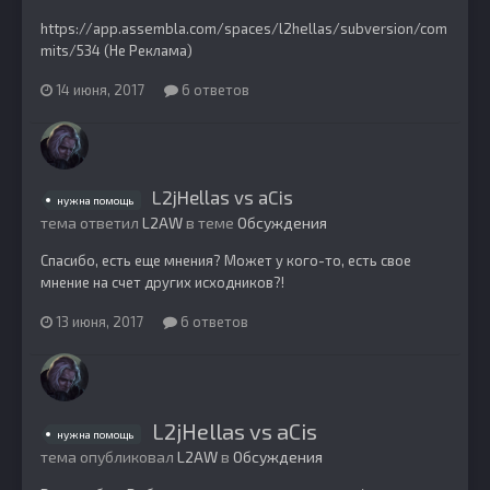
https://app.assembla.com/spaces/l2hellas/subversion/com
mits/534 (Не Реклама)
14 июня, 2017
6 ответов
L2jHellas vs aCis
нужна помощь
тема ответил
L2AW
в теме
Обсуждения
Спасибо, есть еще мнения? Может у кого-то, есть свое
мнение на счет других исходников?!
13 июня, 2017
6 ответов
L2jHellas vs aCis
нужна помощь
тема опубликовал
L2AW
в
Обсуждения