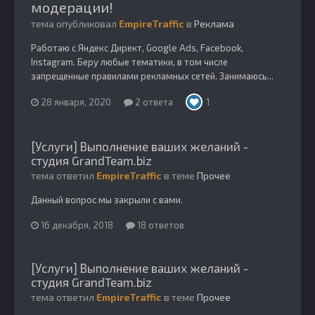
модерации!
тема опубликовал
EmpireTraffic
в
Реклама
Работаю с Яндекс Директ, Google Ads, Facebook,
Instagram. Беру любые тематики, в том числе
запрещенные правилами рекламных сетей. Занимаюсь...
28 января, 2020
2 ответа
1
[Услуги] Выполнение ваших желаний -
студия GrandTeam.biz
тема ответил
EmpireTraffic
в теме
Прочее
Данный вопрос мы закрыли с вами.
16 декабря, 2018
18 ответов
[Услуги] Выполнение ваших желаний -
студия GrandTeam.biz
тема ответил
EmpireTraffic
в теме
Прочее