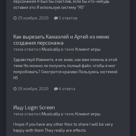
персонажей Я был бы счастлив, если бы кто-нибудь
оставил это Я использую систему "H5"
29 ноября, 2020
5 ответов
Как вырезать Камаэлей и Артей из меню
создания персонажа
тема ответил
Musically
в теме
Клиент игры
Здравствуй Извините, я не знаю, как вам помочь в этой
теме Но можно ли получить полный файл, чтобы я мог
попробовать? Смотрится красиво Пользуюсь системой
H5
29 ноября, 2020
4 ответа
Ищу Login Screen
тема ответил
Musically
в теме
Клиент игры
I hope if you have any other files to share I will be very
happy with them They really are effects