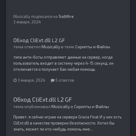
Musically
подписался на
Saltfire
3 января, 2024
Обход CliExt.dll L2 GF
тема ответил
Musically
в теме
Скрипты и Файлы
типа анти-боты отправляют данные на сервер, когда
пользователь входит в систему через 4-15 секунд, он
отключается и получает бан любая помощь
3 января, 2024
5 ответов
Обход CliExt.dll L2 GF
тема опубликовал
Musically
в
Скрипты и Файлы
Привет. я сейчас играю на сервере Gracia Final И у них есть
CliExt.dll в качестве проверки безопасности. Хотел бы
знать, может ли кто-нибудь помочь мне...