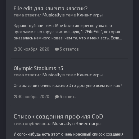
File edit для клиента классик?
тема ответил
Musically
в теме
Клиент игры
Здравствуй вне темы Мне было интересно узнать о
программе, которую я использую, "L2FileEdit", которая
оказалась намного новее, чем та, что у меня есть. Если...
30 ноября, 2020
5 ответов
Olympic Stadiums h5
тема ответил
Musically
в теме
Клиент игры
Она выглядит очень красиво Это доступно всем или как?
30 ноября, 2020
4 ответа
Список создания профиля GoD
тема опубликовал
Musically
в
Клиент игры
У кого-нибудь есть этот очень красивый список создания