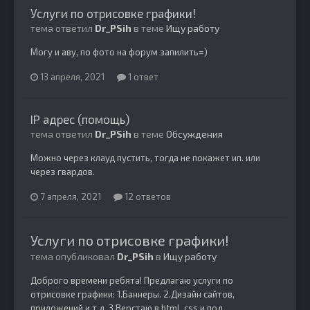
Услуги по отрисовке графики!
тема ответил
Dr_PSih
в теме
Ищу работу
Могу и аву, по фото на форум запилить=)
13 апреля, 2021
1 ответ
IP адрес (помощь)
тема ответил
Dr_PSih
в теме
Обсуждения
Можно через клауд пустить, тогда не покажет ип. или
через гвардов.
7 апреля, 2021
12 ответов
Услуги по отрисовке графики!
тема опубликовал
Dr_PSih
в
Ищу работу
Доброго времени ребята! Предлагаю услуги по
отрисовке графики: 1.Баннеры. 2.Дизайн сайтов,
приложений и т.д. 3.Верстаю в html, css и под