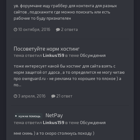
ув. форумчане ищу граббер для контента для разных
сайтов , подскажите где можно поискать или есть
рабочие то буду признателен
10 октября, 2016
2 ответа
Посоветуйте норм хостинг
тема ответил
Linkus159
в теме
Обсуждения
тоже интересует какой бы хостинг для сайта взять с
норм защитой от ддоса , а то определится не могу читаю
про ownguard.ru - не реклама то хорошее то плохое ) а
по...
3 апреля, 2016
21 ответ
NetPay
нужна помощь
тема ответил
Linkus159
в теме
Обсуждения
мне скинь ) а то скоро столкнусь походу )