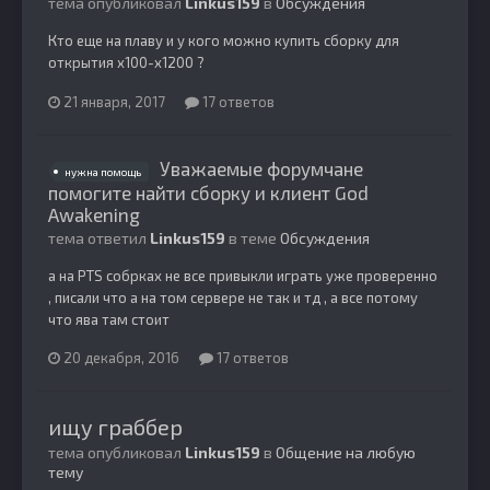
тема опубликовал
Linkus159
в
Обсуждения
Кто еще на плаву и у кого можно купить сборку для
открытия х100-х1200 ?
21 января, 2017
17 ответов
Уважаемые форумчане
нужна помощь
помогите найти сборку и клиент God
Awakening
тема ответил
Linkus159
в теме
Обсуждения
а на PTS собрках не все привыкли играть уже проверенно
, писали что а на том сервере не так и тд , а все потому
что ява там стоит
20 декабря, 2016
17 ответов
ищу граббер
тема опубликовал
Linkus159
в
Общение на любую
тему