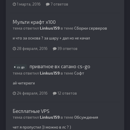
1 марта, 2016
7 ответов
Мульти крафт х100
тема ответил
Linkus159
в теме
Сборки серверов
и что за основа ? за шару + дал но не качал
28 февраля, 2016
39 ответов
приватное вх сатано cs-go
cs: go
тема ответил
Linkus159
в теме
Софт
ай читерюги
24 февраля, 2016
12 ответов
Бесплатные VPS
тема ответил
Linkus159
в теме
Обсуждения
чет я пропустил )) можно в лс ? )