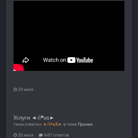
29 июля
Услуги ◄√i®us►
тема ответил
◄√i®uS►
в теме
Прочее
26 июля
1467 ответов