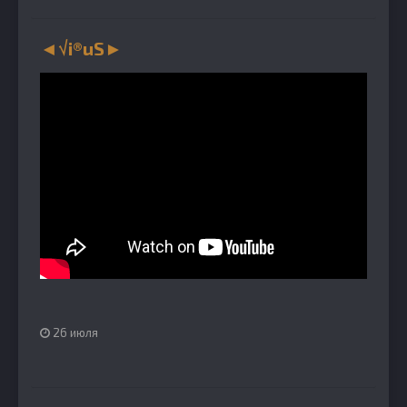
◄√i®uS►
26 июля