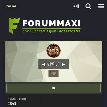
Главная
◄√i®uS►
VIP
ПУБЛИКАЦИЙ
2843