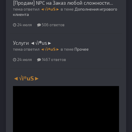
[Продам] NPC на Заказ любой сложности...
тема ответил
◄√i®uS►
в теме
Дополнения игрового
клиента
24 июля
506 ответов
Услуги ◄√i®us►
тема ответил
◄√i®uS►
в теме
Прочее
24 июля
1467 ответов
◄√i®uS►