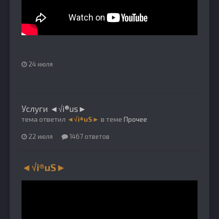
24 июля
Услуги ◄√i®us►
тема ответил
◄√i®uS►
в теме
Прочее
22 июля
1467 ответов
◄√i®uS►