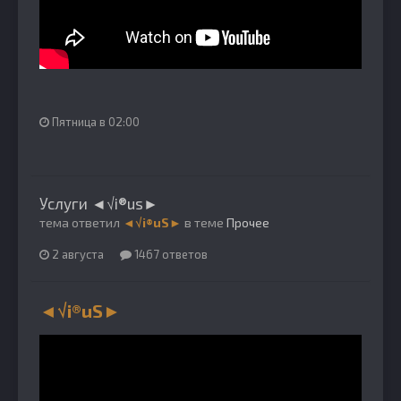
Пятница в 02:00
Услуги ◄√i®us►
тема ответил
◄√i®uS►
в теме
Прочее
2 августа
1467 ответов
◄√i®uS►