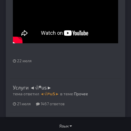
22 июля
Услуги ◄√i®us►
тема ответил
◄√i®uS►
в теме
Прочее
21 июля
1467 ответов
Язык