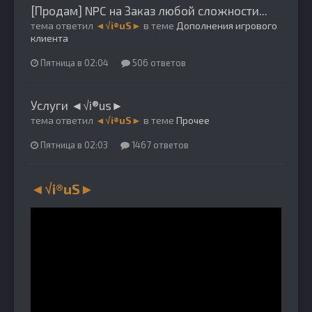
[Продам] NPC на Заказ любой сложности...
тема ответил
◄√i®uS►
в теме
Дополнения игрового
клиента
Пятница в 02:04
506 ответов
Услуги ◄√i®us►
тема ответил
◄√i®uS►
в теме
Прочее
Пятница в 02:03
1467 ответов
◄√i®uS►