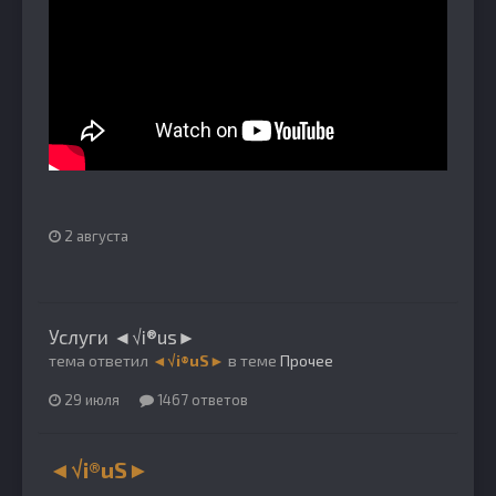
2 августа
Услуги ◄√i®us►
тема ответил
◄√i®uS►
в теме
Прочее
29 июля
1467 ответов
◄√i®uS►