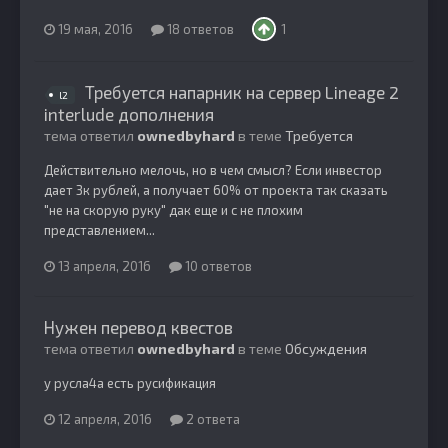
19 мая, 2016
18 ответов
1
Требуется напарник на сервер Lineage 2
l2
interlude дополнения
тема ответил
ownedbyhard
в теме
Требуется
Действительно мелочь, но в чем смысл? Если инвестор
дает 3к рублей, а получает 60% от проекта так сказать
"не на скорую руку" дак еще и с не плохим
представлением...
13 апреля, 2016
10 ответов
Нужен перевод квестов
тема ответил
ownedbyhard
в теме
Обсуждения
у русла4а есть русификация
12 апреля, 2016
2 ответа