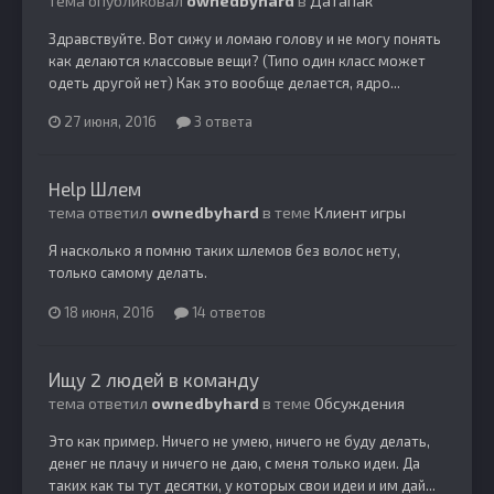
тема опубликовал
ownedbyhard
в
Датапак
Здравствуйте. Вот сижу и ломаю голову и не могу понять
как делаются классовые вещи? (Типо один класс может
одеть другой нет) Как это вообще делается, ядро...
27 июня, 2016
3 ответа
Help Шлем
тема ответил
ownedbyhard
в теме
Клиент игры
Я насколько я помню таких шлемов без волос нету,
только самому делать.
18 июня, 2016
14 ответов
Ищу 2 людей в команду
тема ответил
ownedbyhard
в теме
Обсуждения
Это как пример. Ничего не умею, ничего не буду делать,
денег не плачу и ничего не даю, с меня только идеи. Да
таких как ты тут десятки, у которых свои идеи и им дай...