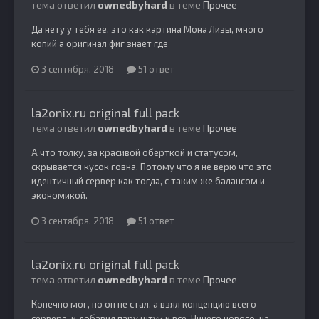
тема ответил
ownedbyhard
в теме
Прочее
Да нету у тебя ее, это как картина Мона Лизы, много
копий а оригинал фиг знает где
3 сентября, 2018
51 ответ
la2onix.ru original full pack
тема ответил
ownedbyhard
в теме
Прочее
А что толку, за красивой оберткой и статусом,
скрывается кусок говна. Потому что я не верю что это
идентичный сервер как тогда, с таким же балансом и
экономикой.
3 сентября, 2018
51 ответ
la2onix.ru original full pack
тема ответил
ownedbyhard
в теме
Прочее
Конечно мог, но он не стал, а взял концепцию всего
сервера, и добавил пару штук и все. Ничего нового, на