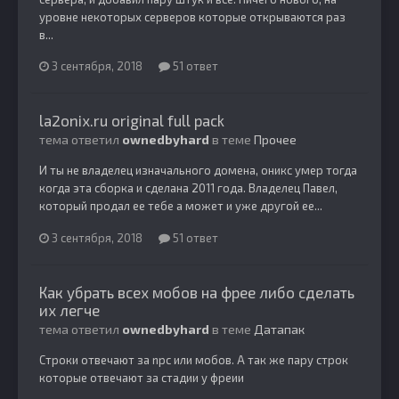
уровне некоторых серверов которые открываются раз
в...
3 сентября, 2018
51 ответ
la2onix.ru original full pack
тема ответил
ownedbyhard
в теме
Прочее
И ты не владелец изначального домена, оникс умер тогда
когда эта сборка и сделана 2011 года. Владелец Павел,
который продал ее тебе а может и уже другой ее...
3 сентября, 2018
51 ответ
Как убрать всех мобов на фрее либо сделать
их легче
тема ответил
ownedbyhard
в теме
Датапак
Строки отвечают за npc или мобов. А так же пару строк
которые отвечают за стадии у фреии