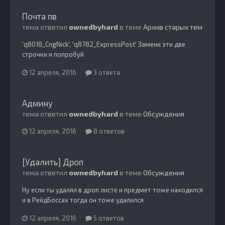
Почта пв
тема ответил
ownedbyhard
в теме
Архив старых тем
'q8018_CngNick', 'q8782_ExpressPost' Замени эти две
строчки и попробуй
12 апреля, 2016
3 ответа
Админу
тема ответил
ownedbyhard
в теме
Обсуждения
12 апреля, 2016
8 ответов
[Удалить] Дроп
тема ответил
ownedbyhard
в теме
Обсуждения
Ну если ты удалял в дроп листе и предмет тоже находился
и в РейдБоссах тогда он тоже удалился
12 апреля, 2016
5 ответов