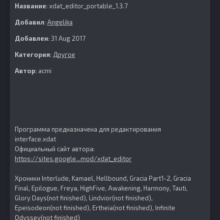
Название
: xdat_editor_portable_1.3.7
Добавил
:
Angelika
Добавлен
: 31 Aug 2017
Категория
:
Другое
Автор
: acmi
Программа предназначена для редактирования
interface.xdat
Официальный сайт автора:
https://sites.google...mod/xdat_editor
Хроники Interlude, Kamael, Hellbound, Gracia Part1-2, Gracia
Final, Epilogue, Freya, HighFive, Awakening, Harmony, Tauti,
Glory Days(not finished), Lindvior(not finished),
Epeisodeon(not finished), Ertheia(not finished), Infinite
Odyssey(not finished)