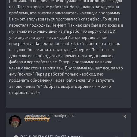
рабочию. То по причине не получавшегося подбора явы для
нее. То сама прога не работала. Не так давно наткнулся на
проблему, что многие пользователи имевшую программу.
Не смогли пользоваться программой xdat editor. То ли ява
перестала подходить. Не факт. Так как сам был в поисках и в
мучениях несколько дней найти рабочию версию Xdat. И
уже опускали руки, как о чудо! Автор переделанной
программы xdat_editor_portable_1.3.7 Уверяет, что теперь
не нужно более искать подходящей версии "Ява" он сам
дополнил ее необходимыми элементами недостающих
файлов и переработал ее. Теперь программе не важно
какая у вас стоит версия явы. Программа кушает все, за что
ему "поклон". Перед работой только необходимо
проделать обновления через .bat нажав "u" и запустить
заново нажав "e". Выбрать выбрать хроники и можно
открывать файл.
Опубликовано
15 ноября, 2017
(D)uality
700
В 14.11.2017 в 01:51, Doc77 сказал: