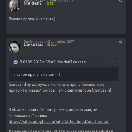
Опубликовано
1 сентября, 2017
Maiden7
58
Главное прога, а не сайт=)
Опубликовано
2 сентября, 2017
Gaikotsu
622
В 01.09.2017 в 06:49, Maiden7 сказал:
Главное прога, а не сайт=)
[sarcazm] ну да, лучше же качать прогу (бесплатную
притом) с "левых" сайтов, чем с сайта автора [/sarcazm]
З.Ы. домашний сайт программы, нормальная, не
"поломанная" ссылка -
https://sites.google.com/site/l2clientmod/xdat_editor
Изменено
2 сентября, 2017
пользователем Gaikotsu