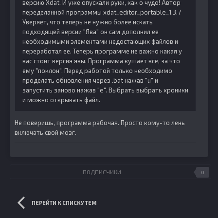
версию Xdat. И уже опускали руки, как о чудо! Автор
переделанной программы xdat_editor_portable_1.3.7
Уверяет, что теперь не нужно более искать
подходящей версии "Ява" он сам дополнил ее
необходимыми элементами недостающих файлов и
переработал ее. Теперь программе не важно какая у
вас стоит версия явы. Программа кушает все, за что
ему "поклон". Перед работой только необходимо
проделать обновления через .bat нажав "u" и
запустить заново нажав "e". Выбрать выбрать хроники
и можно открывать файл.
Не поверишь, программа рабочая. Просто кому-то лень
включать свой мозг.
ПОДПИСЧИКИ
0
ПЕРЕЙТИ К СПИСКУ ТЕМ