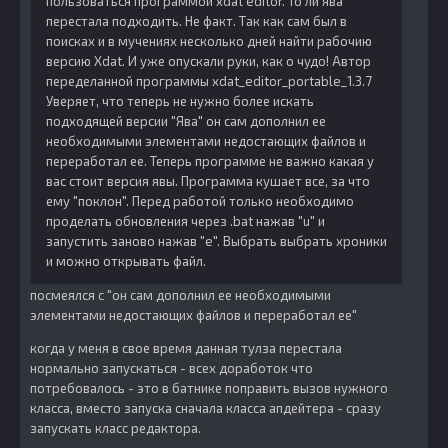
пользоваться программой xdat editor. То ли ява
перестала подходить. Не факт. Так как сам был в
поисках и в мучениях несколько дней найти рабочию
версию Xdat. И уже опускали руки, как о чудо! Автор
переделанной программы xdat_editor_portable_1.3.7
Уверяет, что теперь не нужно более искать
подходящей версии "Ява" он сам дополнил ее
необходимыми элементами недостающих файлов и
переработал ее. Теперь программе не важно какая у
вас стоит версия явы. Программа кушает все, за что
ему "поклон". Перед работой только необходимо
проделать обновления через .bat нажав "u" и
запустить заново нажав "e". Выбрать выбрать хроники
и можно открывать файл.
посмеялся с "он сам дополнил ее необходимыми
элементами недостающих файлов и переработал ее"
когда у меня в свое время данная тулза перестала
нормально запускаться - всех доработок что
потребовалось - это в батнике поправить вызов нужного
класса, вместо запуска сначала класса апдейтера - сразу
запускать класс редактора.