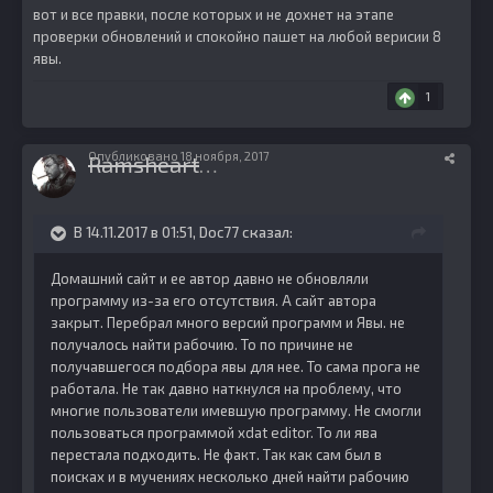
вот и все правки, после которых и не дохнет на этапе
проверки обновлений и спокойно пашет на любой верисии 8
явы.
1
Опубликовано
18 ноября, 2017
Ramsheart
20
В 14.11.2017 в 01:51, Doc77 сказал:
Домашний сайт и ее автор давно не обновляли
программу из-за его отсутствия. А сайт автора
закрыт. Перебрал много версий программ и Явы. не
получалось найти рабочию. То по причине не
получавшегося подбора явы для нее. То сама прога не
работала. Не так давно наткнулся на проблему, что
многие пользователи имевшую программу. Не смогли
пользоваться программой xdat editor. То ли ява
перестала подходить. Не факт. Так как сам был в
поисках и в мучениях несколько дней найти рабочию