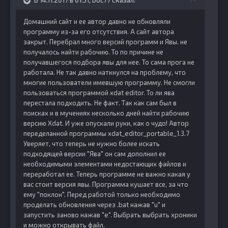
Домашний сайт и ее автор давно не обновляли
программу из-за его отсутствия. А сайт автора
закрыт. Перебрал много версий программ и Явы. не
получалось найти рабочию. То по причине не
получавшегося подбора явы для нее. То сама прога не
работала. Не так давно наткнулся на проблему, что
многие пользователи имевшую программу. Не смогли
пользоваться программой xdat editor. То ли ява
перестала подходить. Не факт. Так как сам был в
поисках и в мучениях несколько дней найти рабочию
версию Xdat. И уже опускали руки, как о чудо! Автор
переделанной программы xdat_editor_portable_1.3.7
Уверяет, что теперь не нужно более искать
подходящей версии "Ява" он сам дополнил ее
необходимыми элементами недостающих файлов и
переработал ее. Теперь программе не важно какая у
вас стоит версия явы. Программа кушает все, за что
ему "поклон". Перед работой только необходимо
проделать обновления через .bat нажав "u" и
запустить заново нажав "e". Выбрать выбрать хроники
и можно открывать файл.