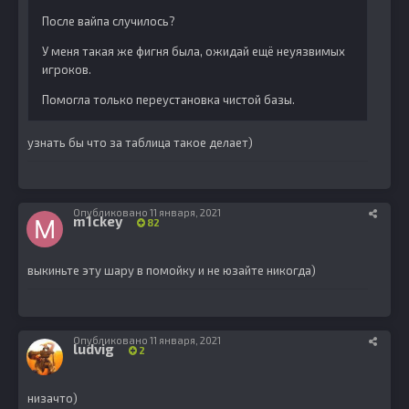
После вайпа случилось?
У меня такая же фигня была, ожидай ещё неуязвимых
игроков.
Помогла только переустановка чистой базы.
узнать бы что за таблица такое делает)
Опубликовано
11 января, 2021
m1ckey
82
выкиньте эту шару в помойку и не юзайте никогда)
Опубликовано
11 января, 2021
ludvig
2
низачто)