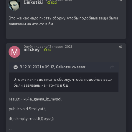
Gaikotsu
622
Это же как надо писать сборку, чтобы подобные вещи были
завязаны на что-то в бд...
Опубликовано
12 января, 2021
m1ckey
82
В 12.01.2021 в 09:12,
Gaikotsu
сказал:
Это же как надо писать сборку, чтобы подобные вещи
были завязаны на что-то в бд...
result = ku4a_gavna_iz_mysql;
public void Strelyat {
if(!isEmpty.result()) xyu();
....