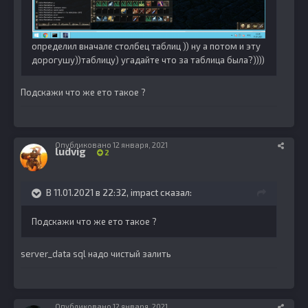
определил вначале столбец таблиц )) ну а потом и эту
дорогушу))таблицу) угадайте что за таблица была?))))
Подскажи что же ето такое ?
Опубликовано
12 января, 2021
ludvig
2
В 11.01.2021 в 22:32,
impact
сказал:
Подскажи что же ето такое ?
server_data sql надо чистый залить
Опубликовано
12 января, 2021