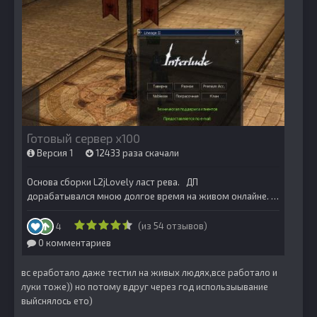
вс еработало даже тестил на живых людях,все работало и
луки тоже)) но потому вдруг через год использыывание
выйснялось ето)