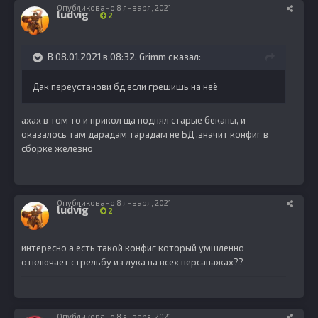
Опубликовано
8 января, 2021
ludvig
2
В 08.01.2021 в 08:32,
Grimm
сказал:
Дак переустанови бд,если грешишь на неё
ахах в том то и прикол ща поднял старые бекапы, и
оказалось там дарадам тарадам не БД ,значит конфиг в
сборке железно
Опубликовано
8 января, 2021
ludvig
2
интересно а есть такой конфиг который умшленно
отключает стрельбу из лука на всех персанажах??
Опубликовано
8 января, 2021