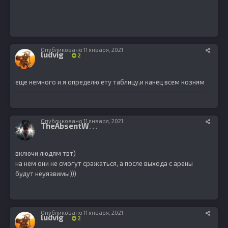
Опубликовано
11 января, 2021
ludvig
2
еще немного и я определю ету таблицу,и канец всем козням
Опубликовано
11 января, 2021
T
heAbsentWorld
0
включи людям твт)
на нем они не смогут сражаться, а после выхода с арены
будут неуязвимы)))
Опубликовано
11 января, 2021
ludvig
2