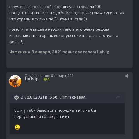
я ручаюсь что на етой сборки луки стреляли 100
процентов,я тестил на фул бафе под гм хастом 4 лупило так
что стрелы в скрине по 3 штуке висели ))
помогите ,я видел я неодин такой ,это очень редкая
мерзопакастная хрень которую полезно для всех нужно
фикс...!)
Изменено
8 января, 2021
пользователем ludvig
Опубликовано
8 января, 2021
ludvig
2
В 08.01.2021 в 15:56,
Grimm
сказал:
Если у тебя было все в порядке,и это не бд.
Переустанови сборку значит.