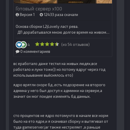
вс еработало даже тестил на живых людях,все
работало и луки тоже)) но потому вдруг через год
использыывание выйснялось ето)
ядро врятли скоре бд ,есть подозрение на второго
админа у него был доступ к админки на сервере,а
значит он мог поидее изменять бд данных.
сто процентов не ядро потомучто в начале все норм
было на ето ядре,и я скачивал сборку и вытягивал от
туда gameserver.jar также нестреляет ,а раньше