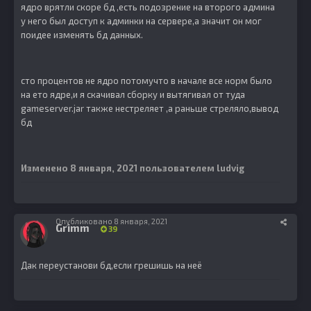
ядро врятли скоре бд ,есть подозрение на второго админа
у него был доступ к админки на сервере,а значит он мог
поидее изменять бд данных.
сто процентов не ядро потомучто в начале все норм было
на ето ядре,и я скачивал сборку и вытягивал от туда
gameserver.jar также нестреляет ,а раньше стреляло,вывод
бд
Изменено
8 января, 2021
пользователем ludvig
Опубликовано
8 января, 2021
Grimm
39
Дак переустанови бд,если грешишь на неё