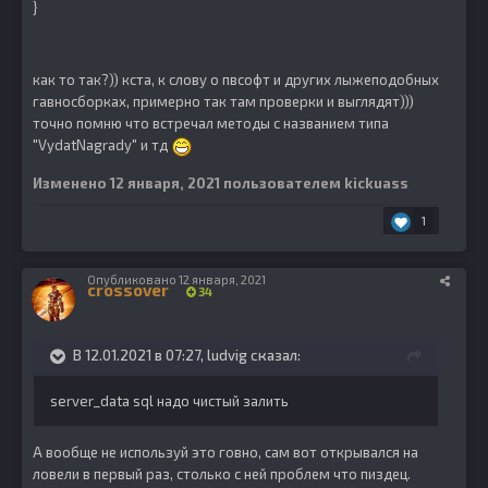
}
как то так?)) кста, к слову о пвсофт и других лыжеподобных
гавносборках, примерно так там проверки и выглядят)))
точно помню что встречал методы с названием типа
"VydatNagrady" и тд
Изменено
12 января, 2021
пользователем kickuass
1
Опубликовано
12 января, 2021
crossover
34
В 12.01.2021 в 07:27,
ludvig
сказал:
server_data sql надо чистый залить
А вообще не используй это говно, сам вот открывался на
ловели в первый раз, столько с ней проблем что пиздец.