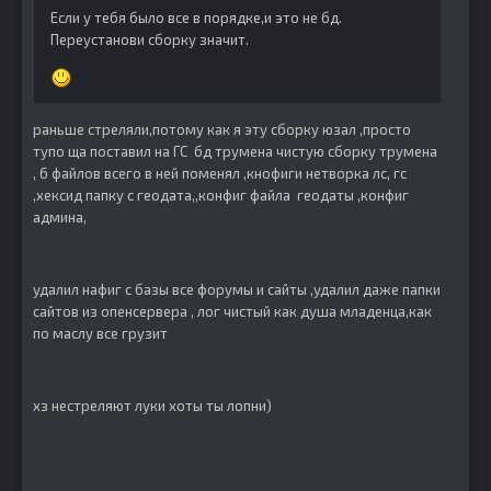
Если у тебя было все в порядке,и это не бд.
Переустанови сборку значит.
раньше стреляли,потому как я эту сборку юзал ,просто
тупо ща поставил на ГС бд трумена чистую сборку трумена
, 6 файлов всего в ней поменял ,кнофиги нетворка лс, гс
,хексид папку с геодата,,конфиг файла геодаты ,конфиг
админа,
удалил нафиг с базы все форумы и сайты ,удалил даже папки
сайтов из опенсервера , лог чистый как душа младенца,как
по маслу все грузит
хз нестреляют луки хоты ты лопни)