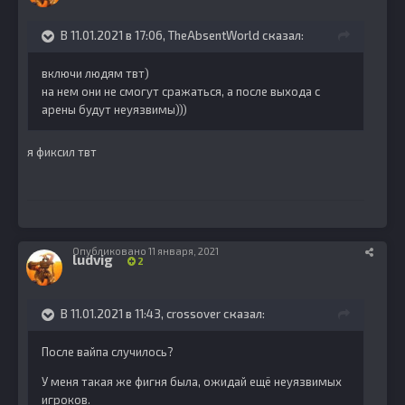
В 11.01.2021 в 17:06,
TheAbsentWorld
сказал:
включи людям твт)
на нем они не смогут сражаться, а после выхода с
арены будут неуязвимы)))
я фиксил твт
Опубликовано
11 января, 2021
ludvig
2
В 11.01.2021 в 11:43,
crossover
сказал:
После вайпа случилось?
У меня такая же фигня была, ожидай ещё неуязвимых
игроков.