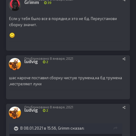
Grimm
39
Если у тебя было все в порядке,и это не бд. Переустанови
сборку значит.
Опубликовано
8 января, 2021
ludvig
2
шас кароче поставил сборку чистую трумена,на бд трумена
,нестреляют луки
Опубликовано
8 января, 2021
ludvig
2
В 08.01.2021 в 15:56,
Grimm
сказал: