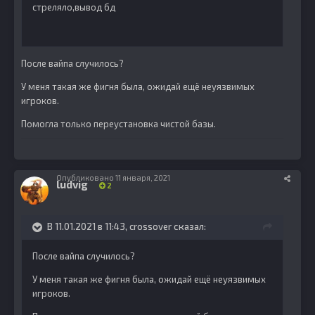
стреляло,вывод бд
После вайпа случилось?
У меня такая же фигня была, ожидай ещё неуязвимых
игроков.
Помогла только переустановка чистой базы.
Опубликовано
11 января, 2021
ludvig
2
В 11.01.2021 в 11:43,
crossover
сказал:
После вайпа случилось?
У меня такая же фигня была, ожидай ещё неуязвимых
игроков.