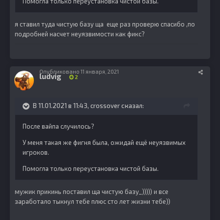
Помогла только переустановка чистой базы.
я ставил туда чистую базу ща еще раз проверю спасибо ,по
подробней насчет неуязвимости как фикс?
Опубликовано
11 января, 2021
ludvig
2
В 11.01.2021 в 11:43,
crossover
сказал:
После вайпа случилось?
У меня такая же фигня была, ожидай ещё неуязвимых
игроков.
Помогла только переустановка чистой базы.
мужик прикинь поставил ща чистую базу_))))) и все
заработало тыкнул тебе плюс сто лет жизни тебе))