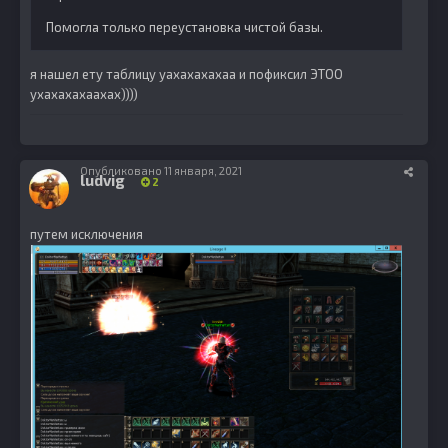
Помогла только переустановка чистой базы.
я нашел ету таблицу уахахахахаа и пофиксил ЭТОО
ухахахахаахах))))
Опубликовано
11 января, 2021
ludvig
2
путем исключения