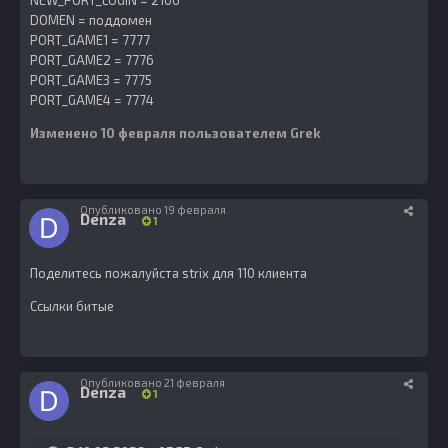
NEW_PORT_LOGIN = 2106
DOMEN = поддомен
PORT_GAME1 = 7777
PORT_GAME2 = 7776
PORT_GAME3 = 7775
PORT_GAME4 = 7774
Изменено
10 февраля
пользователем Grek
Опубликовано
19 февраля
Denza
1
Поделитесь пожалуйста strix для 110 клиента
Ссылки битые
Опубликовано
21 февраля
Denza
1