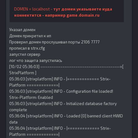
DOMEN = localhost -
тут домен указываете куда
коннектится - например game.domain.ru
Указал домен
Домен прикретил к ип
Проверил домен прослушивал порты 2106 7777
прописал в strx.cfg
запустил сервер
лог что защита запустилась
[10/02 05:36:03] -------------------------------------------=[
StrixPlatform ]
05:36:03 [strixplatform] INFO - |============= Strix-
Platform =============|
05:36:03 [strixplatform] INFO - Configuration file loaded!
Strix-Platform: Enabled
05:36:03 [strixplatform] INFO - Initialized database factory
complete
05:36:04 [strixplatform] INFO - Loaded [0] banned client HWID
data
05:36:04 [strixplatform] INFO - |============= Strix-
Platform =============|