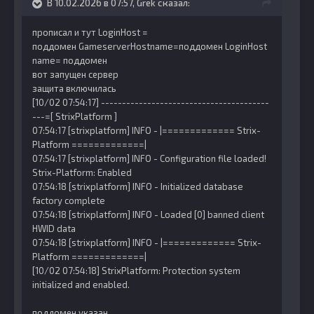
В 10.02.2026 в 07:57,
Grek
сказал:
прописал и тут LoginHost =
поддомен GameserverHostname=поддомен LoginHost
name= поддомен
вот запущен сервер
защита включилась
[10/02 07:54:17] ----------------------------------------
---=[ StrixPlatform ]
07:54:17 [strixplatform] INFO - |============= Strix-
Platform =============|
07:54:17 [strixplatform] INFO - Configuration file loaded!
Strix-Platform: Enabled
07:54:18 [strixplatform] INFO - Initialized database
factory complete
07:54:18 [strixplatform] INFO - Loaded [0] banned client
HWID data
07:54:18 [strixplatform] INFO - |============= Strix-
Platform =============|
[10/02 07:54:18] StrixPlatform: Protection system
initialized and enabled.
поддомен указан