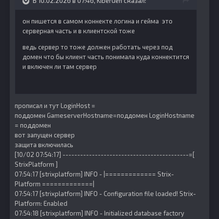
В 10.02.2026 в 07:46,
KiberGen
сказал:
он пишется в самом коннекте логина и гейма это
серверная часть и в клиентской тоже
ведь сервер то тоже должен работать через под
домен что бы клиент часть понимала куда коннектится
и включен ли там сервер
прописал и тут LoginHost =
поддомен GameserverHostname=поддомен LoginHostname
= поддомен
вот запущен сервер
защита включилась
[10/02 07:54:17] -------------------------------------------=[
StrixPlatform ]
07:54:17 [strixplatform] INFO - |============= Strix-
Platform =============|
07:54:17 [strixplatform] INFO - Configuration file loaded! Strix-
Platform: Enabled
07:54:18 [strixplatform] INFO - Initialized database factory