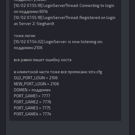
[10/02 07:55:18] LoginServerThread: Connecting to login
on поддомен:9014
[10/02 07:55:18] LoginServerThread: Registered on login
as Server 2: Sieghardt
тоже логин
[10/02 07:54:32] LoginServer: is now listening on:
поддомен:2106
все равно пишет ошибку хоста
в клиентской части тоже все прописано strx.cfg
OLD_PORT_LOGIN = 2106
NEW_PORT_LOGIN = 2106
DOMEN = поддомен
PORT_GAME1 = 7777
PORT_GAME2 = 7776
PORT_GAME3 = 7775
PORT_GAME4 = 7774