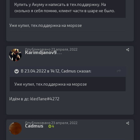
Купить у Акуму и написать в тех.поддержку. На
сколько я себя помню, клиент части в шаре не было.
Уже купил, тех.поддержка на морозе
Опубликовано
23 апреля, 2022
K
arimdjanov95
10
В 23.04.2022 в 14:12,
Cadmus
сказал:
Уже купил, тех.поддержка на морозе
Идём в дс: kled1ane#4272
Опубликовано
23 апреля, 2022
Cadmus
4