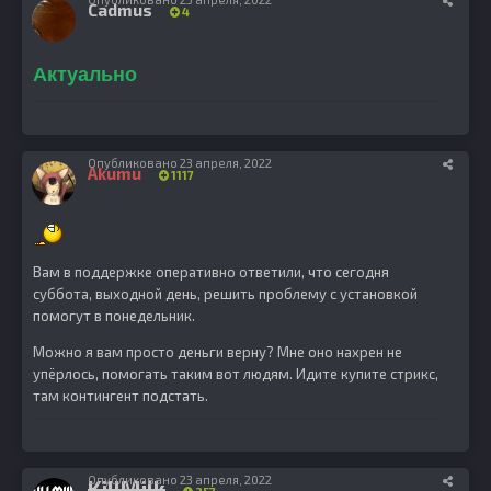
Cadmus
4
Актуально
Опубликовано
23 апреля, 2022
Akumu
1117
Вам в поддержке оперативно ответили, что сегодня
суббота, выходной день, решить проблему с установкой
помогут в понедельник.
Можно я вам просто деньги верну? Мне оно нахрен не
упёрлось, помогать таким вот людям. Идите купите стрикс,
там контингент подстать.
Опубликовано
23 апреля, 2022
KillMilk