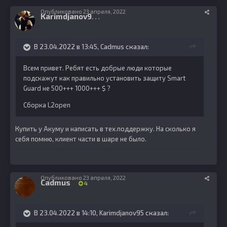
Опубликовано
23 апреля, 2022
K
arimdjanov95
10
В 23.04.2022 в 13:45,
Cadmus
сказал:
Всем привет. Ребят есть добрые люди которые
подскажут как правильно установить защиту Smart
Guard не 500+++ 1000+++ $ ?
Сборка L2open
Купить у Акуму и написать в тех.поддержку. На сколько я
себя помню, клиент части в шаре не было.
Опубликовано
23 апреля, 2022
Cadmus
4
В 23.04.2022 в 14:10,
Karimdjanov95
сказал: