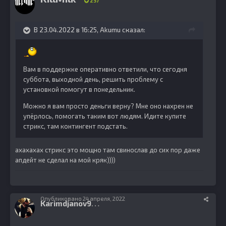
257
В 23.04.2022 в 16:25,
Akumu
сказал:
Вам в поддержке оперативно ответили, что сегодня
суббота, выходной день, решить проблему с
установкой помогут в понедельник.
Можно я вам просто деньги верну? Мне оно нахрен не
упёрлось, помогать таким вот людям. Идите купите
стрикс, там контингент подстать.
ахахахах стрикс это мощно там свинослав до сих пор даже
апдейт не сделал на мой кряк))))
Опубликовано
24 апреля, 2022
K
arimdjanov95
10