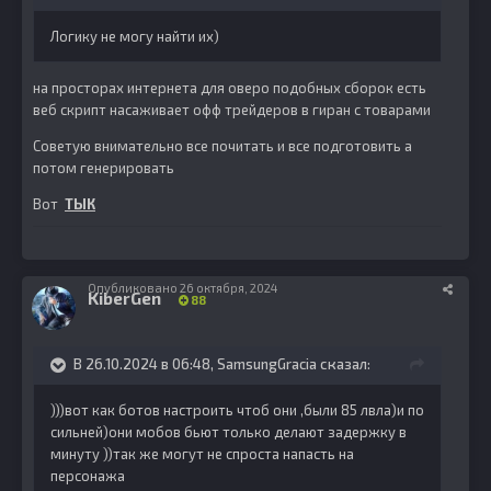
Логику не могу найти их)
на просторах интернета для оверо подобных сборок есть
веб скрипт насаживает офф трейдеров в гиран с товарами
Советую внимательно все почитать и все подготовить а
потом генерировать
Вот
ТЫК
Опубликовано
26 октября, 2024
KiberGen
88
В 26.10.2024 в 06:48,
SamsungGracia
сказал:
)))вот как ботов настроить чтоб они ,были 85 лвла)и по
сильней)они мобов бьют только делают задержку в
минуту ))так же могут не спроста напасть на
персонажа