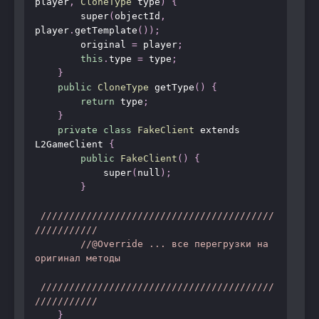
player
,
CloneType
 type
)
{
        super
(
objectId
,
player
.
getTemplate
());
        original 
=
 player
;
this
.
type 
=
 type
;
}
public
CloneType
 getType
()
{
return
 type
;
}
private
class
FakeClient
 extends 
L2GameClient 
{
public
FakeClient
()
{
            super
(
null
);
}
/////////////////////////////////////////
///////////
//@Override ... все перегрузки на 
оригинал методы
/////////////////////////////////////////
///////////
}