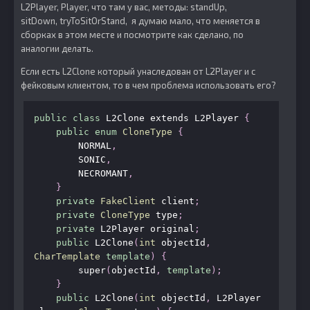
L2Player, Player, что там у вас, методы: standUp,
sitDown, tryToSitOrStand, я думаю мало, что меняется в
сборках в этом месте и посмотрите как сделано, по
аналогии делать.
Если есть L2Clone который унаследован от L2Player и c
фейковым клиентом, то в чем проблема использовать его?
public
class
 L2Clone extends L2Player 
{
public
enum
CloneType
{
        NORMAL
,
        SONIC
,
        NECROMANT
,
}
private
FakeClient
 client
;
private
CloneType
 type
;
private
 L2Player original
;
public
 L2Clone
(
int
 objectId
,
CharTemplate
template
)
{
        super
(
objectId
,
template
);
}
public
 L2Clone
(
int
 objectId
,
 L2Player 