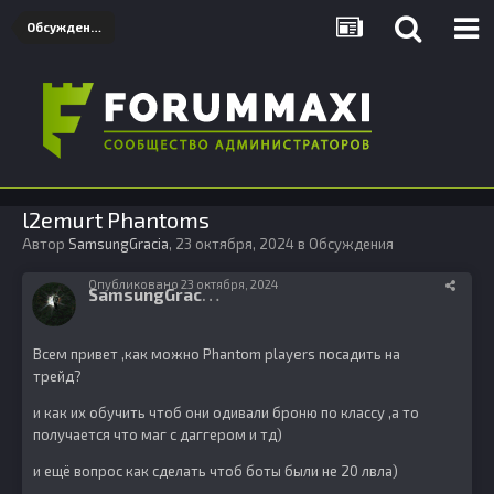
Обсуждения
l2emurt Phantoms
Автор
SamsungGracia
,
23 октября, 2024
в
Обсуждения
Опубликовано
23 октября, 2024
S
amsungGracia
5
Всем привет ,как можно Phantom players посадить на
трейд?
и как их обучить чтоб они одивали броню по классу ,а то
получается что маг с даггером и тд)
и ещё вопрос как сделать чтоб боты были не 20 лвла)