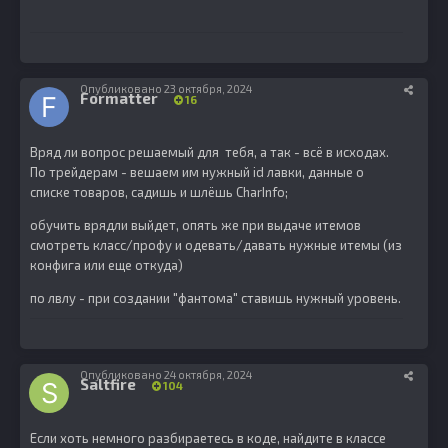
Опубликовано
23 октября, 2024
Formatter
16
Вряд ли вопрос решаемый для тебя, а так - всё в исходах.
По трейдерам - вешаем им нужный id лавки, данные о
списке товаров, садишь и шлёшь CharInfo;
обучить врядли выйдет, опять же при выдаче итемов
смотреть класс/профу и одевать/давать нужные итемы (из
конфига или еще откуда)
по лвлу - при создании "фантома" ставишь нужный уровень.
Опубликовано
24 октября, 2024
Saltfire
104
Если хоть немного разбираетесь в коде, найдите в классе