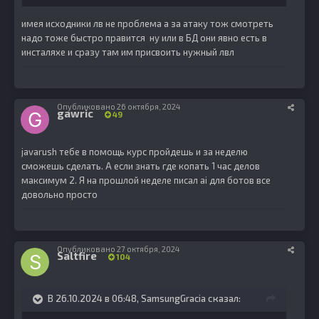
имея исходники лв не проблема а за атаку тож смотреть
надо тоже быстро правится ну или в БД они явно есть в
инсталяхе и сразу там им присвоить нужный лвл
Опубликовано
26 октября, 2024
gawric
49
javarush тебе в помощь курс пройдешь и за неделю
сможешь сделать. А если знать где копать 1 час делов
максимум 2. Я на прошлой неделе писал ai для ботов все
довольно просто
Опубликовано
27 октября, 2024
Saltfire
104
В 26.10.2024 в 06:48,
SamsungGracia
сказал: