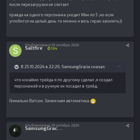
после перезагрузки не слитает
правда на одного персонажа уходит Мин по 5 ,но если
углобится на целый день то можно и весь гиран засилить))
Опубликовано
26 октября, 2024
Saltfire
104
В 25.10.2024 в 22:20,
SamsungGracia
сказал:
что косаймо трейда я по другому сделал ,я создал
персонажей и в ручную их посадил в трейд,
Гениально Ватсон. Зачем нам автоматика.
Опубликовано
26 октября, 2024
S
amsungGracia
5