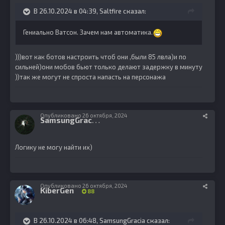
В 26.10.2024 в 04:39,
Saltfire
сказал:
Гениально Ватсон. Зачем нам автоматика.
)))вот как ботов настроить чтоб они ,были 85 лвла)и по
сильней)они мобов бьют только делают задержку в минуту
))так же могут не спроста напасть на персонажа
Опубликовано
26 октября, 2024
S
amsungGracia
5
Логику не могу найти их)
Опубликовано
26 октября, 2024
KiberGen
88
В 26.10.2024 в 06:48,
SamsungGracia
сказал: