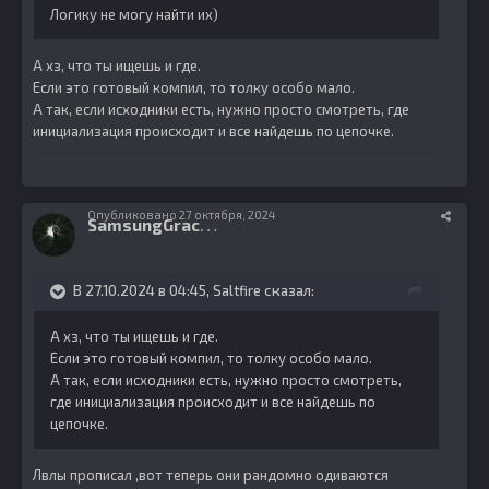
Логику не могу найти их)
А хз, что ты ищешь и где.
Если это готовый компил, то толку особо мало.
А так, если исходники есть, нужно просто смотреть, где
инициализация происходит и все найдешь по цепочке.
Опубликовано
27 октября, 2024
S
amsungGracia
5
В 27.10.2024 в 04:45,
Saltfire
сказал:
А хз, что ты ищешь и где.
Если это готовый компил, то толку особо мало.
А так, если исходники есть, нужно просто смотреть,
где инициализация происходит и все найдешь по
цепочке.
Лвлы прописал ,вот теперь они рандомно одиваются