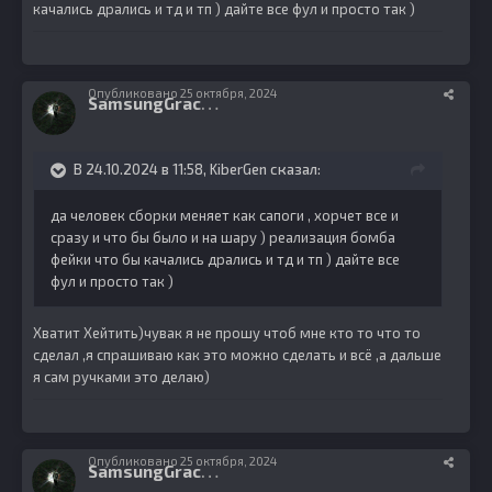
качались дрались и тд и тп ) дайте все фул и просто так )
Опубликовано
25 октября, 2024
S
amsungGracia
5
В 24.10.2024 в 11:58,
KiberGen
сказал:
да человек сборки меняет как сапоги , хорчет все и
сразу и что бы было и на шару ) реализация бомба
фейки что бы качались дрались и тд и тп ) дайте все
фул и просто так )
Хватит Хейтить)чувак я не прошу чтоб мне кто то что то
сделал ,я спрашиваю как это можно сделать и всё ,а дальше
я сам ручками это делаю)
Опубликовано
25 октября, 2024
S
amsungGracia
5