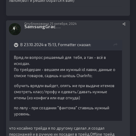
лвлом)вот и решил обратся к вам)
Опубликовано
25 октября, 2024
S
amsungGracia
5
В 23.10.2024 в 15:13,
Formatter
сказал:
Вряд ли вопрос решаемый для тебя, а так - всё в
исходах.
По трейдерам - вешаем им нужный id лавки, данные о
списке товаров, садишь и шлёшь CharInfo;
обучить врядли выйдет, опять же при выдаче итемов
смотреть класс/профу и одевать/давать нужные
итемы (из конфига или еще откуда)
по лвлу - при создании "фантома" ставишь нужный
уровень.
что косаймо трейда я по другому сделал ,я создал
персонажей и в ручную их посадил в трейд,Offline трейд