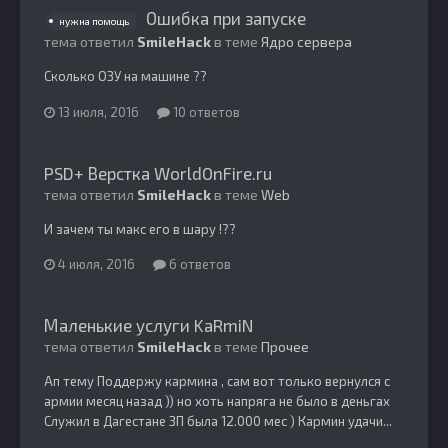
Ошибка при запуске
нужна помощь
тема ответил
SmileHack
в теме
Ядро сервера
Сколько ОЗУ на машине ??
13 июля, 2016
10 ответов
PSD+ Верстка WorldOnFire.ru
тема ответил
SmileHack
в теме
Web
И зачем ты макс его в шару !??
4 июля, 2016
6 ответов
Маленькие услуги KaRmiN
тема ответил
SmileHack
в теме
Прочее
Ап тему Поддержу кармина , сам вот только вернулся с
армии месяц назад )) но хоть напряга не было в деньгах
Служил в Дагестане ЗП была 12.000 мес ) Кармин удачи...