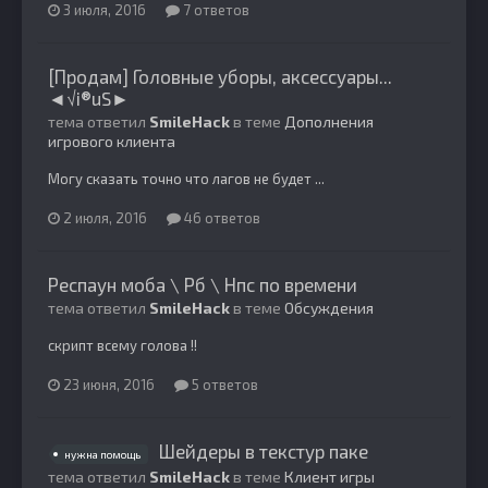
3 июля, 2016
7 ответов
[Продам] Головные уборы, аксессуары...
◄√i®uS►
тема ответил
SmileHack
в теме
Дополнения
игрового клиента
Могу сказать точно что лагов не будет ...
2 июля, 2016
46 ответов
Респаун моба \ Рб \ Нпс по времени
тема ответил
SmileHack
в теме
Обсуждения
скрипт всему голова !!
23 июня, 2016
5 ответов
Шейдеры в текстур паке
нужна помощь
тема ответил
SmileHack
в теме
Клиент игры