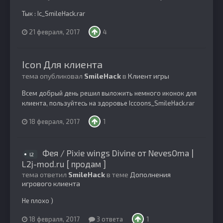
Тык : Ic_SmileHack.rar
21 февраля, 2017
4
Icon Для клиента
тема опубликовал
SmileHack
в
Клиент игры
Всем добрый день решил выложить немного иконок для
клиента, пользуйтесь на здоровье Iccoons_SmileHack.rar
18 февраля, 2017
1
Фея / Pixie wings Divine от NevesOma |
l2
L2j-mod.ru [ продам ]
тема ответил
SmileHack
в теме
Дополнения
игрового клиента
Не плохо )
18 февраля, 2017
3 ответа
1