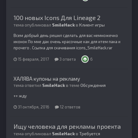
100 новых Icons Для Lineage 2
тема опубликовал
SmileHack
в
Клиент игры
Всем добрый день решил сделать для вас немножечко
иконок По мне дак очень красочные как для итем пака и
прочего . Ссылка для скачивания icons_SmileHack.rar
15 февраля, 2017
3 ответа
6
ХАЛЯВА купоны на рекламу
тема ответил
SmileHack
в теме
Обсуждения
++ жду
31 октября, 2016
12 ответов
Ищу человека для рекламы проекта
тема опубликовал
SmileHack
в
Требуется