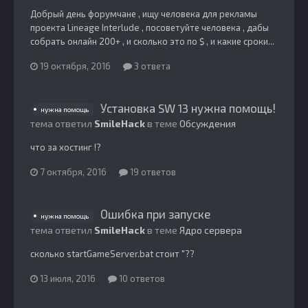
Добрый день форумчане , ищу человека для рекламы
проекта Lineage Interlude , посоветуйте человека , дабы
собрать онлайн 200+ , и сколько это по $ , и какие сроки...
19 октября, 2016
3 ответа
Установка SW 13 нужна помощь!
нужна помощь
тема ответил
SmileHack
в теме
Обсуждения
что за хостинг !?
7 октября, 2016
19 ответов
Ошибка при запуске
нужна помощь
тема ответил
SmileHack
в теме
Ядро сервера
сколько startGameServer.bat стоит "??
13 июля, 2016
10 ответов