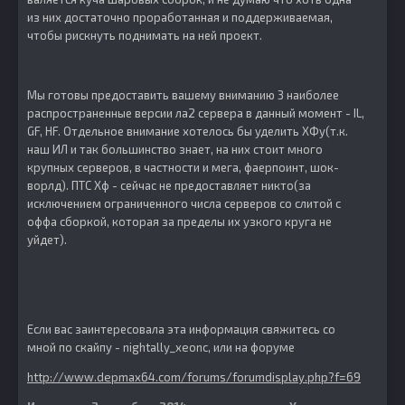
из них достаточно проработанная и поддерживаемая,
чтобы рискнуть поднимать на ней проект.
Мы готовы предоставить вашему вниманию 3 наиболее
распространенные версии ла2 сервера в данный момент - IL,
GF, HF. Отдельное внимание хотелось бы уделить ХФу(т.к.
наш ИЛ и так большинство знает, на них стоит много
крупных серверов, в частности и мега, фаерпоинт, шок-
ворлд). ПТС Хф - сейчас не предоставляет никто(за
исключением ограниченного числа серверов со слитой с
оффа сборкой, которая за пределы их узкого круга не
уйдет).
Если вас заинтересовала эта информация свяжитесь со
мной по скайпу - nightally_xeonc, или на форуме
http://www.depmax64.com/forums/forumdisplay.php?f=69