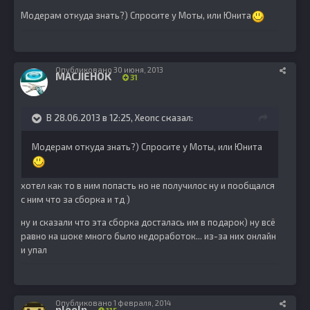
Модерам откуда знать?) Спросите у Моты, или Юнита
Опубликовано
30 июня, 2013
MACJIEHOK
31
В 28.06.2013 в 12:25, Xeonc сказал:
Модерам откуда знать?) Спросите у Моты, или Юнита
хотел как то в ним попасть но не получилос ну и пообщался
с ним что за сборка и тд )
ну и сказали что эта сборка досталась им в подарок) ну всё
равно на шоке много было недоработок... из-за них онлайн
и упал
Опубликовано
1 февраля, 2014
ploolp