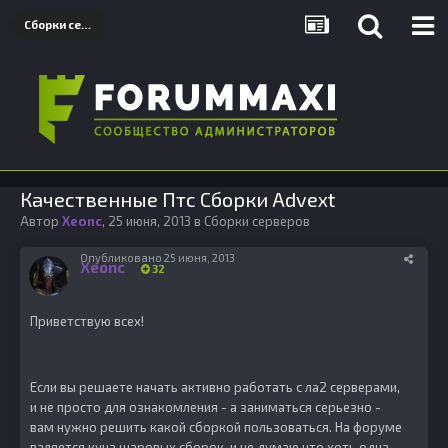
Сборки серверов
Качественные Птс Сборки Advext
Автор
Xeonc
,
25 июня, 2013
в
Сборки серверов
Опубликовано
25 июня, 2013
Xeonc
32
Приветствую всех!
Если вы решаете начать активно работать с ла2 серверами,
и не просто для ознакомления - а заниматься серьезно -
вам нужно решить какой сборкой пользоваться. На форуме
валяется куча шаровых сборок, и не думаю что хоть одна