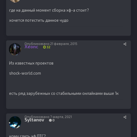
где на данный момент сборка хф-а стоит?
хочется потестить данное чудо
Опубликовано
21 февраля, 2015
Xeonc
32
Из известных проектов
shock-world.com
есть ряд зарубежных со стабильными онлайнами выше 1к
Опубликовано
7 марта, 2021
Syltanov
0
кому слить хф ПТС?