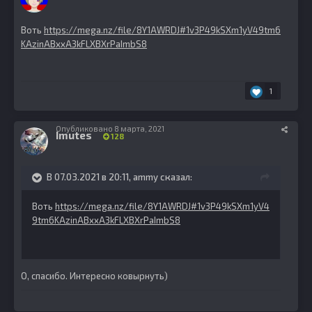
Воть
https://mega.nz/file/8Y1AWRDJ#1v3P49kSXm1yV49tm6
KAzinABxxA3kFLXBXrPaImbS8
1
Опубликовано
8 марта, 2021
Imutes
128
В 07.03.2021 в 20:11,
ammy
сказал:
Воть
https://mega.nz/file/8Y1AWRDJ#1v3P49kSXm1yV4
9tm6KAzinABxxA3kFLXBXrPaImbS8
О, спасибо. Интересно ковырнуть)