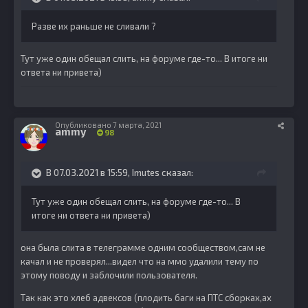
Разве их раньше не сливали ?
Тут уже один обещал слить, на форуме где-то... В итоге ни
ответа ни привета)
Опубликовано
7 марта, 2021
ammy
98
В 07.03.2021 в 15:59,
Imutes
сказал:
Тут уже один обещал слить, на форуме где-то... В
итоге ни ответа ни привета)
она была слита в телеграмме одним сообществом,сам не
качал и не проверял...видел что на ммо удалили тему по
этому поводу и заблочили пользователя.
Так как это хлеб адвексов (плодить баги на ПТС сборках,ах