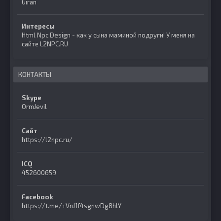
Giran
Интересы
Html Npc Design - как у сына маминой подруги! У меня на
сайте L2NPC.RU
КОНТАКТЫ
Skype
OrmJevil
Сайт
https://l2npc.ru/
ICQ
452600659
Facebook
https://t.me/+VnJ1f4sgnwDg8hlY