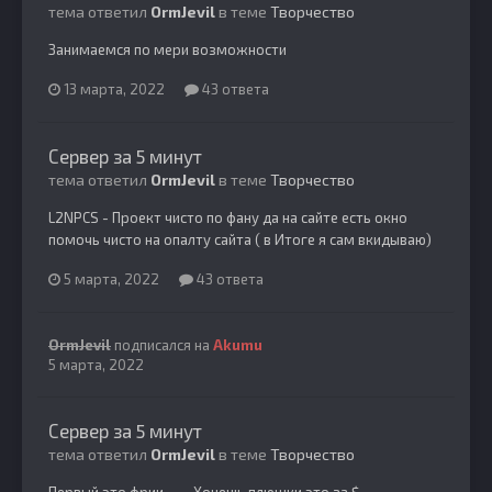
тема ответил
OrmJevil
в теме
Творчество
Занимаемся по мери возможности
13 марта, 2022
43 ответа
Сервер за 5 минут
тема ответил
OrmJevil
в теме
Творчество
L2NPCS - Проект чисто по фану да на сайте есть окно
помочь чисто на опалту сайта ( в Итоге я сам вкидываю)
5 марта, 2022
43 ответа
OrmJevil
подписался на
Akumu
5 марта, 2022
Сервер за 5 минут
тема ответил
OrmJevil
в теме
Творчество
Первый это фрии ----Хочещь плюшки это за $