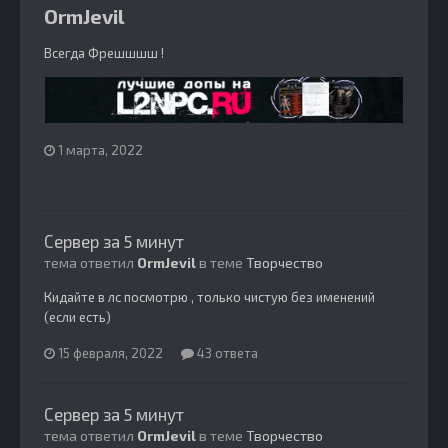
OrmJevil
Всегда Фрешшшш !
1 марта, 2022
Сервер за 5 минут
тема ответил
OrmJevil
в теме
Творчество
Кидайте в лс посмотрю , только чистую без именений
(если есть)
15 февраля, 2022
43 ответа
Сервер за 5 минут
тема ответил
OrmJevil
в теме
Творчество