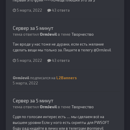
5 марта, 2022
43 ответа
Сервер за 5 минут
тема ответил
OrmJevil
в теме
Творчество
Так вроде у нас тоже не дураки, если есть желание
сделать вещи мы только за. Пишите в телегу @OrmJevil
5 марта, 2022
43 ответа
OrmJevil
подписался на
L2Banners
5 марта, 2022
Сервер за 5 минут
тема ответил
OrmJevil
в теме
Творчество
Судя по голосам интерес есть .... мы сделаем всё на
высшем уровни Если у кого есть скрипты для PWSOFT
буду рад кидайте в личку или в телеграм @ormjevil