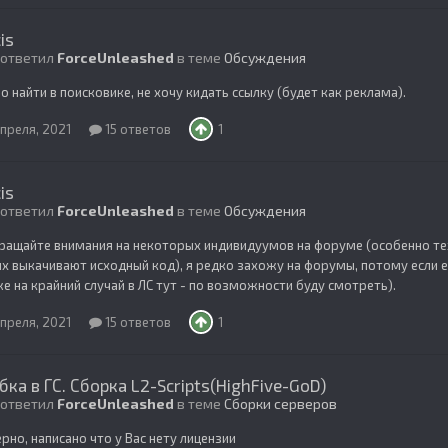
is
 ответил
ForceUnleashed
в теме
Обсуждения
 найти в поисковике, не хочу кидать ссылку (будет как реклама).
апреля, 2021
15 ответов
1
is
 ответил
ForceUnleashed
в теме
Обсуждения
ращайте внимания на некоторых индивидуумов на форуме (особенно тех,
х выкачивают исходный код), я редко захожу на форумы, потому если е
же на крайний случай в ЛС тут - по возможности буду смотреть).
апреля, 2021
15 ответов
1
ка в ГС. Сборка L2-Scripts(HighFive-GoD)
 ответил
ForceUnleashed
в теме
Сборки серверов
ерно, написано что у Вас нету лицензии