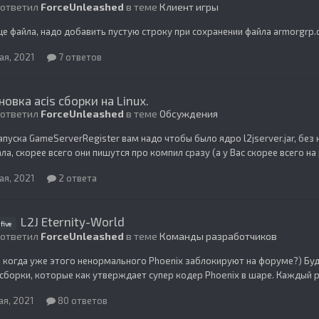
 ответил
ForceUnleashed
в теме
Клиент игры
це файла, надо добавить пустую строку при сохранении файла armorgrp.
ая, 2021
7 ответов
новка acis сборки на Linux.
 ответил
ForceUnleashed
в теме
Обсуждения
апуска GameServerRegister вам надо чтобы было ядро l2jserver.jar, без
ла, скорее всего они пишутся про компил сразу (а у Вас скорее всего на
ая, 2021
2 ответа
L2J Eternity-World
five
 ответил
ForceUnleashed
в теме
Команды разработчиков
 когда уже этого ненормального Phoenix заблокируют на форуме?) Будут
сборки, которые как утверждает супер кодер Phoenix в шаре. Каждый ра
ая, 2021
80 ответов