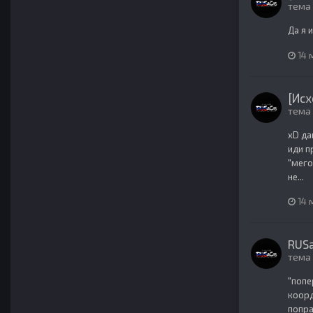
тема
Да я 
14 
[Исх
тема
xD да
иди п
"мего
не...
14 
RUSa
тема
"попе
коорд
попра