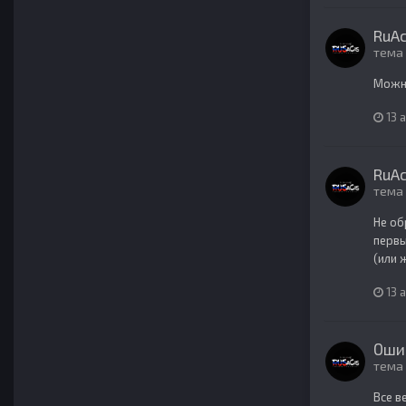
RuAc
тема
Можно
13 
RuAc
тема
Не об
первы
(или 
13 
Ошиб
тема
Все в