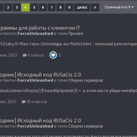
Страница 4 из 9
1
2
3
4
5
6
7
8
9
ДАЛЕЕ
раммы для работы с клиентом IT
 ответил
ForceUnleashed
в теме
Прочее
//l2.laby.fr/files/repo-l2nostalgia-eu/filelist.html - полезный репозитор
мая, 2021
4 ответа
2
одник] Исходный код RUSaCis 2.0
 ответил
ForceUnleashed
в теме
Сборки серверов
statusListener.isEmpty() || !needHpUpdate()) <- в этом месте убери needH
мая, 2021
16 ответов
одник] Исходный код RUSaCis 2.0
 ответил
ForceUnleashed
в теме
Сборки серверов
оэтому я и искал того что может исправлял) по факту вроде все нормал