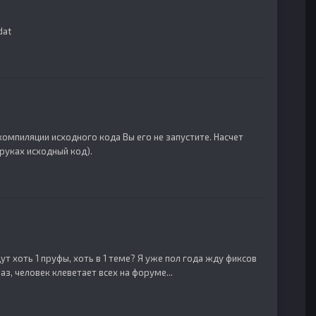
dat
 компиляции исходного кода Вы его не запустите. Насчет
 руках исходный код).
 хоть 1 пруфы, хоть в 1 теме? Я уже пол года жду фиксов
з, человек клеветает всех на форуме...