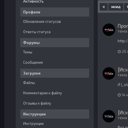
Активность
НАЗАД
Профили
Обновления статусов
Прог
тема
Ответы статуса
http:
Форумы
26 
Темы
Сообщения
[Исх
Загрузки
тема
Файлы
if (_
Комментарии к файлу
14 
Отзывы к файлу
[Исх
Инструкции
тема
Инструкции
Вот п