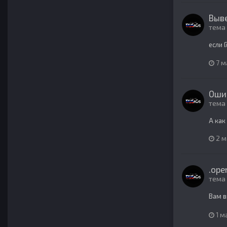
Выве
тема
если 
7 м
Ошиб
тема
А как
2 м
.ope
тема
Вам в
1 м