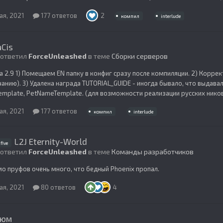
ая, 2021
177 ответов
2
компил
interlude
Cis
 ответил
ForceUnleashed
в теме
Сборки серверов
 2.9 1) Помещаем EN папку в конфиг сразу после компиляции. 2) Корр
анию). 3) Удалена награда TUTORIAL_GUIDE - иногда бывало, что выдавал
Template, PetNameTemplate. (для возможности реализации русских ников и
ая, 2021
177 ответов
компил
interlude
L2J Eternity-World
five
 ответил
ForceUnleashed
в теме
Команды разработчиков
о пруфов очень много, что бедный Phoenix пропал.
ая, 2021
80 ответов
4
тюм