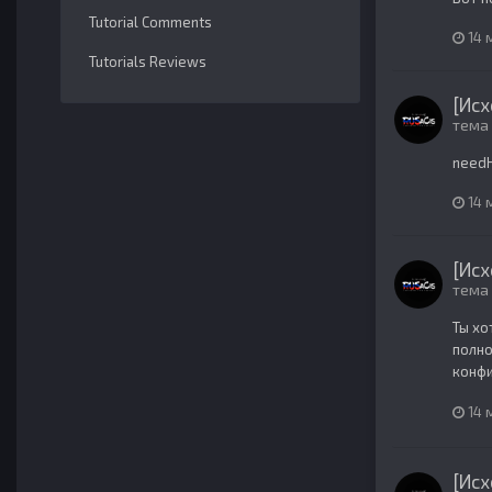
Tutorial Comments
14 
Tutorials Reviews
[Исх
тема
need
14 
[Исх
тема
Ты хо
полно
конфи
14 
[Исх