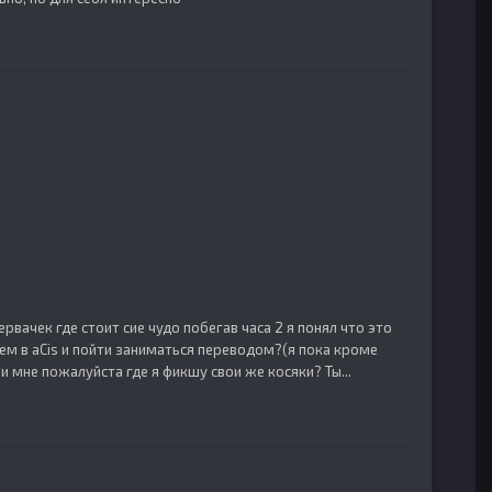
рвачек где стоит сие чудо побегав часа 2 я понял что это
лем в aCis и пойти заниматься переводом?(я пока кроме
 мне пожалуйста где я фикшу свои же косяки? Ты...