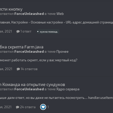
сти кнопку
 ответил
ForceUnleashed
в теме
Web
Главная, Настройки - Основные настройки - URL-адрес домашней страниц
ая, 2021
1 ответ
нужна помощь
ка скрипта Farm.java
 ответил
ForceUnleashed
в теме
Прочее
 может работать скрипт, если у вас мертвый код?
ая, 2021
14 ответов
n Команда на открытие сундуков
 ответил
ForceUnleashed
в теме
Ядро сервера
ыше дали ответ, но вы даже не пытаетесь посмотреть.... handler.useItem(p
ая, 2021
24 ответа
1