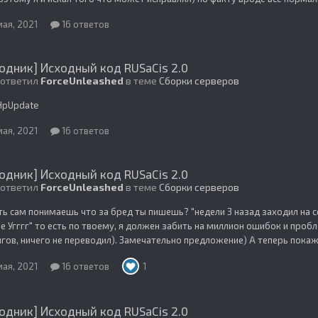
мая, 2021
16 ответов
одник] Исходный код RUSaCis 2.0
 ответил
ForceUnleashed
в теме
Сборки серверов
HpUpdate
мая, 2021
16 ответов
одник] Исходный код RUSaCis 2.0
 ответил
ForceUnleashed
в теме
Сборки серверов
ть сам понимаешь что за бред ты пишешь? "недели 3 назад заходил на се
е Угггг" то есть по твоему, я должен забить на миллион ошибок и проб
гов, ничего не переводил). Замечательно предложение) А теперь покажи
мая, 2021
16 ответов
1
одник] Исходный код RUSaCis 2.0