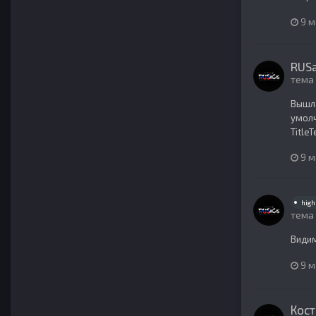
9 м
RUSa
тема
Вышла
умолч
Title
9 м
high 
тема
Видим
9 м
Кос