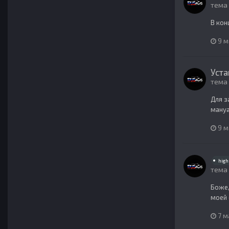
тема
В кон
9 м
Уста
тема
Для з
мануа
9 м
high 
тема
Боже,
моей 
7 м