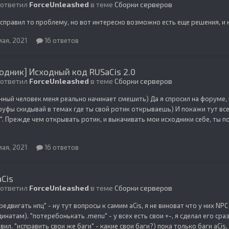
 ответил
ForceUnleashed
в теме
Сборки серверов
исправил то проблему, но вот интересно возможно есть еще решения, и к
мая, 2021
16 ответов
одник] Исходный код RUSaCis 2.0
 ответил
ForceUnleashed
в теме
Сборки серверов
нный человек меня реально начинает смешить) Да я спросил на форуме,
руфы скидывай в темах где ты свой ротик открываешь) И покажи тут все
". Прежде чем открывать ротик, и выкачивать мои исходники себе, ты 
мая, 2021
16 ответов
Cis
 ответил
ForceUnleashed
в теме
Сборки серверов
редвигать нпц" - ну тут вопросы к самим aCis, я не виноват что у них N
инатам). "потеребонькать .menu" - у всех есть свои +-, я сделал его с
вил. "исправить свои же баги" - какие свои баги?) пока только баги aCis