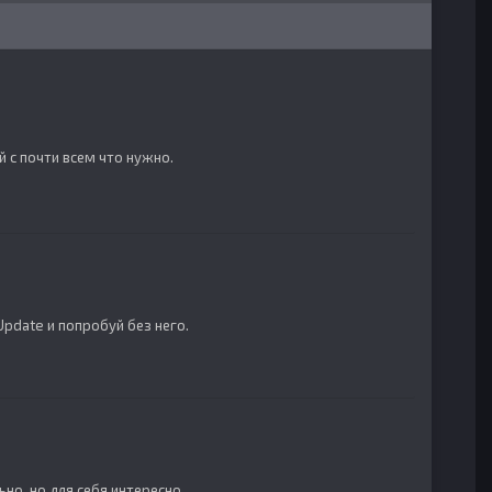
ий с почти всем что нужно.
pUpdate и попробуй без него.
ьно, но для себя интересно