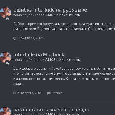
Ошибка interlude на рус языке
тема опубликовал
AM0S
в
Клиент игры
Доброго времени форумчани подскажите на мультиязычном кли
руской версии. Переключаю на англ. и заходит. Скрин прилепил.
13 октября, 2023
Interlude на Macbook
тема опубликовал
AM0S
в
Клиент игры
Всем доброго времени. Такой вопрос пролистал ютюб гугл и запу
что понял что есть некие емуляторы винды а там уже можно за
и да можно но все лагает жесть. Кто на практике может посове
года...
19 августа, 2023
1 ответ
как поставить значек D грейда
тема опубликовал
AM0S
в
Клиент игры