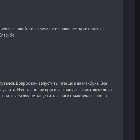
енте в какой-то из моментов начинает критовать на
 Спасибо
тался. Вопрос как запустить interlude на макбуке. Все
пускать. И есть прочие проги зля запуска. Смотрю видосы
товать чем лучше запустить линагу с макбука и какого