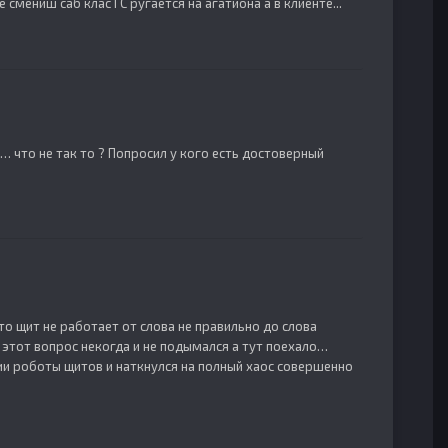
е смениш саб клас ГС ругается на агатиона а в клиенте...
 что не так то ? Попросил у кого есть достоверный
о щит не работает от слова не правильно до слова
к этот вопрос некогда и не подымался а тут поехало…
и роботы щитов и наткнулся на полный хаос совершенно