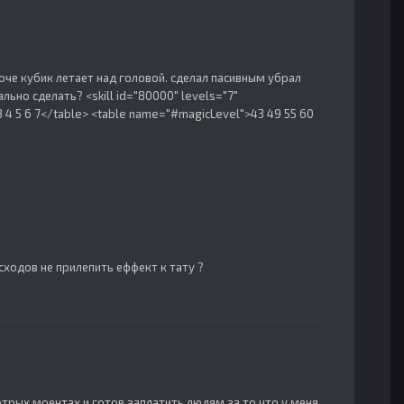
оче кубик летает над головой. сделал пасивным убрал
льно сделать? <skill id="80000" levels="7"
 4 5 6 7</table> <table name="#magicLevel">43 49 55 60
сходов не прилепить еффект к тату ?
котрых моентах и готов заплатить людям за то что у меня