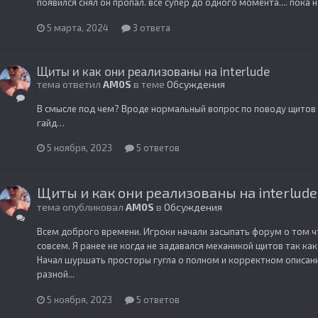
появился снял он пропал. все супер до одного момента.... пока н
5 марта, 2024
3 ответа
Щиты и как они реализованы на interlude
тема ответил
AM0S
в теме
Обсуждения
В смысле под чем? Вроде нормальный вопрос по поводу щитов …
гайд…
5 ноября, 2023
5 ответов
Щиты и как они реализованы на interlude
тема опубликовал
AM0S
в
Обсуждения
Всем доброго времени. Игроки начали засыпать форум о том чт
совсем. Я ранее не когда не задавался механикой щитов так ка
Начал шуршать просторы гугла о полном и корректном описани
разной...
5 ноября, 2023
5 ответов