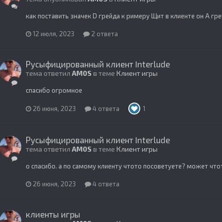
как поставить значек D грейда к римеру Щит в клиенте он А грей
12 июля, 2023
2 ответа
Русыфицированный клиент Interlude
тема ответил
AM0S
в теме
Клиент игры
спасибо огромное
26 июня, 2023
4 ответа
1
Русыфицированный клиент Interlude
тема ответил
AM0S
в теме
Клиент игры
о спасибо. а по самому клиенту чтото посоветуете? может что
26 июня, 2023
4 ответа
клиенты игры