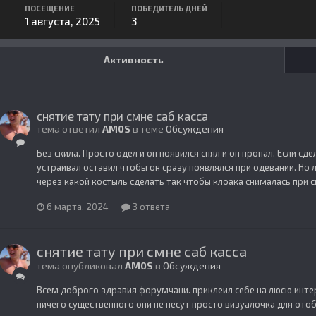
ПОСЕЩЕНИЕ
ПОБЕДИТЕЛЬ ДНЕЙ
1 августа, 2025
3
Активность
снятие тату при смне саб касса
тема ответил
AM0S
в теме
Обсуждения
Без скила. Просто одел и он появился снял и он пропал. Если с
устраивал оставил чтобы он сразу появлялся при одевании. Но 
через какой костыль сделать так чтобы клоака снималась при 
6 марта, 2024
3 ответа
снятие тату при смне саб касса
тема опубликовал
AM0S
в
Обсуждения
Всем доброго здравия форумчани. приклеил себе на люсю интерлю
ничего существенного они не несут просто визуалочка для ото