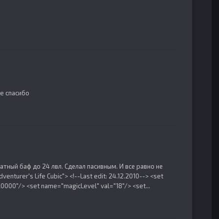
e спасибо
атный баф до 24 лвл. Сделал пасивным. И все равно не
enturer's Life Cubic"> <!--Last edit: 24.12.2010--> <set
0000"/> <set name="magicLevel" val="18"/> <set...