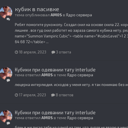
кубик в пасивке
тема опубликовал
AM0S
в
Ядро сервера
Ребят помогите рукожопу. Создал скил на основе скила 22. кор
лишнее . все гуд скил работет но зараза самого кубика нету. реа
name="Summon Vampiric Cubic"> <table name="#cubicLevel">1 2 3
64 68 72</table> ...
18 апреля, 2023
3 ответа
Кубики при одевании тату interlude
тема ответил
AM0S
в теме
Ядро сервера
люцерка интерлюдия. исходов у меня нету. я так понимаю без и
17 апреля, 2023
8 ответов
Кубики при одевании тату interlude
тема ответил
AM0S
в теме
Ядро сервера
блин я же писал тебе на одной из тем. что дупля не ввалю в не