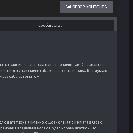
ОБЗОР КОНТЕНТА
Сообщества
делать скилом то все норм пашет но меня такой вариант не
лезет косяк при смене саба когда одета клоака. Вот думаю
смесе саба автоматом
д агатиона а именно к Cloak of Magic и Knight's Cloak
бражения владельца клоаки. одел клоаку агатиончик