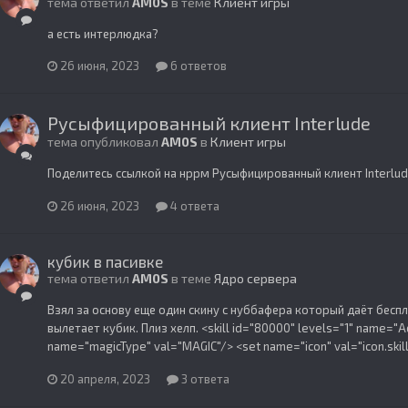
тема ответил
AM0S
в теме
Клиент игры
а есть интерлюдка?
26 июня, 2023
6 ответов
Русыфицированный клиент Interlude
тема опубликовал
AM0S
в
Клиент игры
Поделитесь ссылкой на нррм Русыфицированный клиент Interlud
26 июня, 2023
4 ответа
кубик в пасивке
тема ответил
AM0S
в теме
Ядро сервера
Взял за основу еще один скину с нуббафера который даёт беспл
вылетает кубик. Плиз хелп. <skill id="80000" levels="1" name="Adv
name="magicType" val="MAGIC"/> <set name="icon" val="icon.skill
20 апреля, 2023
3 ответа