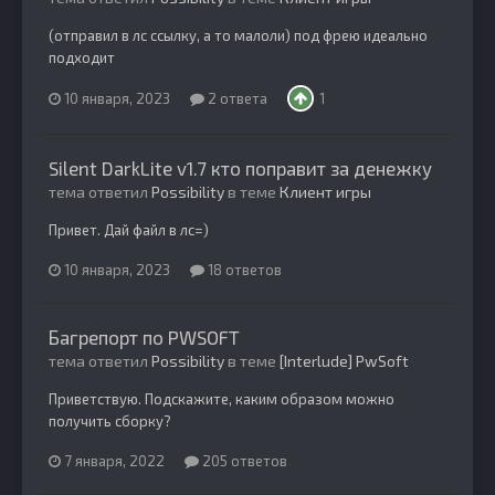
(отправил в лс ссылку, а то малоли) под фрею идеально
подходит
10 января, 2023
2 ответа
1
Silent DarkLite v1.7 кто поправит за денежку
тема ответил
Possibility
в теме
Клиент игры
Привет. Дай файл в лс=)
10 января, 2023
18 ответов
Багрепорт по PWSOFT
тема ответил
Possibility
в теме
[Interlude] PwSoft
Приветствую. Подскажите, каким образом можно
получить сборку?
7 января, 2022
205 ответов