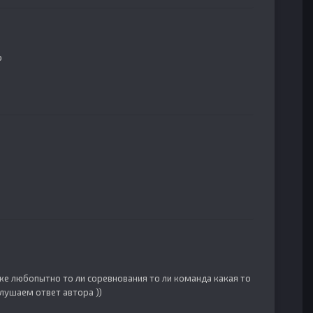
о
е любопытно то ли соревнования то ли команда какая то
слушаем ответ автора ))