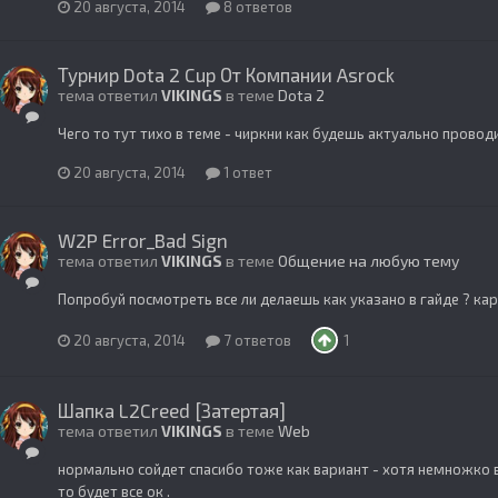
20 августа, 2014
8 ответов
Турнир Dota 2 Cup От Компании Asrock
тема ответил
VIKINGS
в теме
Dota 2
Чего то тут тихо в теме - чиркни как будешь актуально проводи
20 августа, 2014
1 ответ
W2P Error_Bad Sign
тема ответил
VIKINGS
в теме
Общение на любую тему
Попробуй посмотреть все ли делаешь как указано в гайде ? кар
20 августа, 2014
7 ответов
1
Шапка L2Creed [Затертая]
тема ответил
VIKINGS
в теме
Web
нормально сойдет спасибо тоже как вариант - хотя немножко 
то будет все ок .