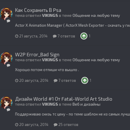
Как Сохранить В Psa
тема ответил
VIKINGS
в теме
Общение на любую тему
Actor X Animation Manager ( ActorX Mesh Exporter - скачать у ги
21 августа, 2014
7 ответов
1
W2P Error_Bad Sign
тема ответил
VIKINGS
в теме
Общение на любую тему
Хорошо потом отпиши что вышло .
20 августа, 2014
7 ответов
1
Дизайн World #1 От Fatal-World Art Studio
тема ответил
VIKINGS
в теме
Веб и дизайны
Поддерживаю снизь тс цену - по теме шаблон не из самых лучш
20 августа, 2014
25 ответов