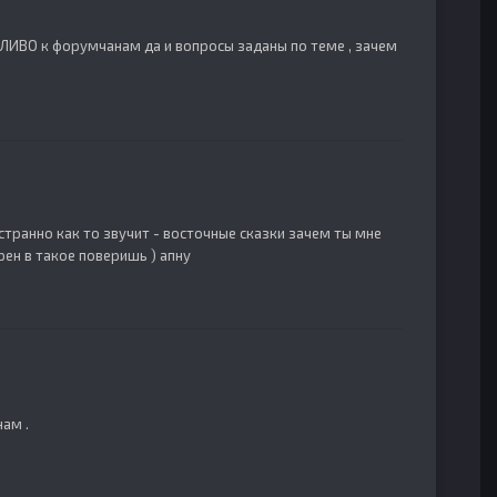
ЕЖЛИВО к форумчанам да и вопросы заданы по теме , зачем
 странно как то звучит - восточные сказки зачем ты мне
ен в такое поверишь ) апну
ам .