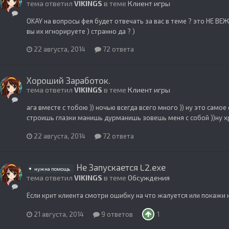
тема ответил
VIKINGS
в теме
Клиент игры
OKAY на вопросы фея будет отвечать за вас в теме ? это НЕ В
вы их игнорируете ) странно да ? )
22 августа, 2014
72 ответа
Хороший Заработок.
тема ответил
VIKINGS
в теме
Клиент игры
ага вместе с тобою )) ночью всегда всего много )) ну это самое
строишь глазки манишь дурманишь зовешь меня с собой ))ну хр
22 августа, 2014
72 ответа
Не Запускается L2.exe
нужна помощь
тема ответил
VIKINGS
в теме
Обсуждения
Если крит клиента смотри ошибку на что жалуется или покажи н
21 августа, 2014
9 ответов
1