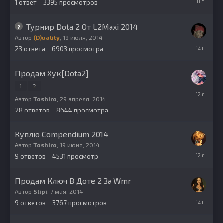
1
ответ
3395
просмотров
августа,
2014
Турнир Dota 2 От L2Maxi 2014
Автор
(D)uality
,
19 июля, 2014
27
23
ответа
6903
просмотра
июля,
2014
Продам Хук[Dota2]
1
2
8
июля,
Автор
Toshiro
,
29 апреля, 2014
2014
28
ответов
8644
просмотра
Куплю Compendium 2014
Автор
Toshiro
,
19 июня, 2014
20
9
ответов
4531
просмотр
июня,
2014
Продам Ключ В Доте 2 За Wmr
Автор
Slipi
,
7 мая, 2014
30
9
ответов
3767
просмотров
мая,
2014