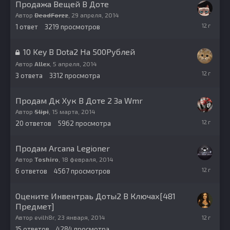
Продажа Вещей В Доте
Автор
DeadForzz
,
29 апреля, 2014
29
1
ответ
3219
просмотров
апреля,
2014
10 Key В Dota2 На 500Рублей
Автор
Allex
,
5 апреля, 2014
5
3
ответа
3312
просмотра
апреля,
2014
Продам Дк Хук В Доте 2 За Wmr
Автор
Slipi
,
15 марта, 2014
2
20
ответов
5962
просмотра
апреля,
2014
Продам Arcana Legioner
Автор
Toshiro
,
18 февраля, 2014
1
6
ответов
4567
просмотров
марта,
2014
Оцените Инвентраь Доты2 В Ключах[481
Предмет]
21
Автор
evilh8r
,
23 января, 2014
февраля,
15
ответов
4284
просмотра