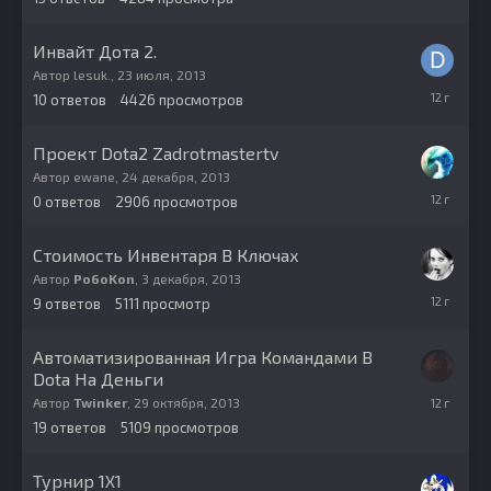
2014
Инвайт Дота 2.
Автор
lesuk.
,
23 июля, 2013
15
10
ответов
4426
просмотров
февраля,
2014
Проект Dota2 Zadrotmastertv
Автор
ewane
,
24 декабря, 2013
24
0
ответов
2906
просмотров
декабря,
2013
Стоимость Инвентаря В Ключах
Автор
Po6oKon
,
3 декабря, 2013
3
9
ответов
5111
просмотр
декабря,
2013
Автоматизированная Игра Командами В
Dota На Деньги
14
Автор
Twinker
,
29 октября, 2013
ноября,
19
ответов
5109
просмотров
2013
Турнир 1Х1