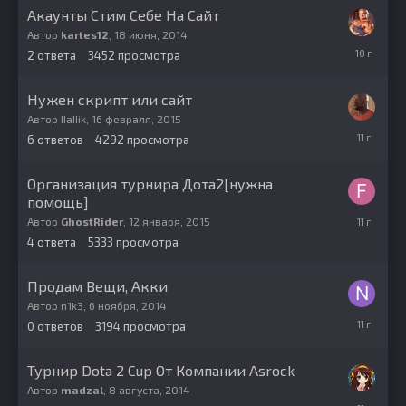
Акаунты Стим Себе На Сайт
Автор
kartes12
,
18 июня, 2014
4
2
ответа
3452
просмотра
сентября,
2015
Нужен скрипт или сайт
Автор
IIaIIik
,
16 февраля, 2015
17
6
ответов
4292
просмотра
февраля,
2015
Организация турнира Дота2[нужна
помощь]
30
Автор
GhostRider
,
12 января, 2015
января,
4
ответа
5333
просмотра
2015
Продам Вещи, Акки
Автор
n1k3
,
6 ноября, 2014
6
0
ответов
3194
просмотра
ноября,
2014
Турнир Dota 2 Cup От Компании Asrock
Автор
madzal
,
8 августа, 2014
20