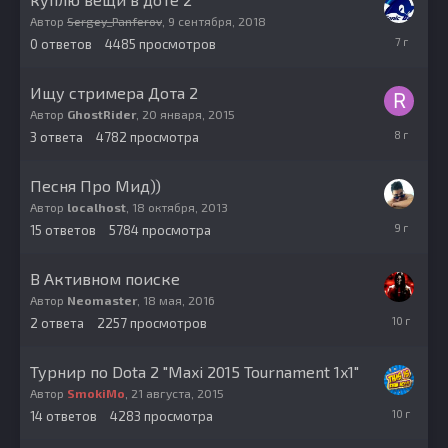
Автор
Sergey_Panferov
,
9 сентября, 2018
9
0
ответов
4485
просмотров
сентября,
2018
Ищу стримера Дота 2
Автор
GhostRider
,
20 января, 2015
10
3
ответа
4782
просмотра
января,
2018
Песня Про Мид))
Автор
localhost
,
18 октября, 2013
10
15
ответов
5784
просмотра
сентября,
2016
В Активном поиске
Автор
Neomaster
,
18 мая, 2016
18
2
ответа
2257
просмотров
мая,
2016
Турнир по Dota 2 "Maxi 2015 Tournament 1x1"
Автор
SmokiMo
,
21 августа, 2015
22
14
ответов
4283
просмотра
октября,
2015