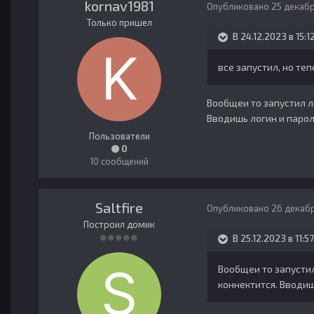
kornav1981
Опубликовано
25 декабр
Только пришел
В 24.12.2023 в 15:1
все запустил, но те
Вообщеи то запустил ло
Вводишь логин и парол
Пользователи
0
10 сообщений
Saltfire
Опубликовано
26 декабр
Построил домик
В 25.12.2023 в 11:57
Вообщеи то запустил 
коннектится. Вводиш