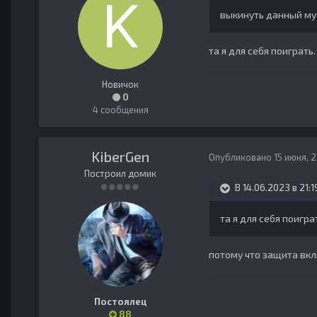
выкинуть данный мус
та я для себя поиграть.
Новичок
0
4 сообщения
KiberGen
Опубликовано
15 июня, 
Построил домик
В 14.06.2023 в 21:1
та я для себя поигра
потому что защита вкл
Постоялец
88