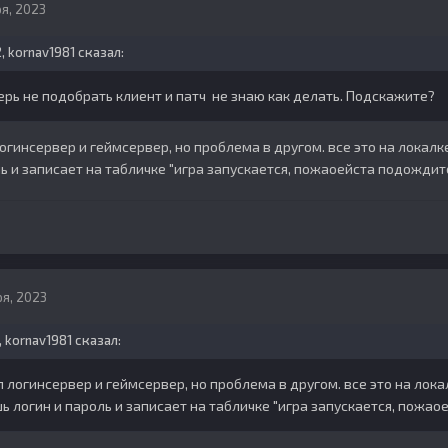
я, 2023
2,
kornav1981
сказал:
перь не подобрать клиент и патч не знаю как делать. Подскажите?
гинсервер и геймсервер, но проблема в другом. все это на локалке 1
ь и записает на табличке "игра запускается, пожаоейста подождит
я, 2023
,
kornav1981
сказал:
логинсервер и геймсервер, но проблема в другом. все это на локалк
ь логин и пароль и записает на табличке "игра запускается, пожа