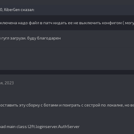
50,
KiberGen
сказал:
ключена надо файл в патч кидать ее не выключить конфигом ( могу
 гугл загрузи. буду благодарен
я, 2023
оставить эту сборку с ботами и поиграть с сестрой по локалке, но 
 load main class l2ft.loginserver.AuthServer