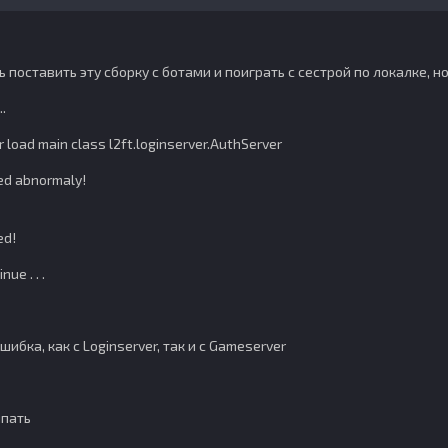
 поставить эту сборку с ботами и поиграть с сестрой по локалке, 
..
or load main class l2ft.loginserver.AuthServer
ed abnormaly!
ed!
ue . . .
ибка, как с Loginserver, так и с Gameserver
мпать