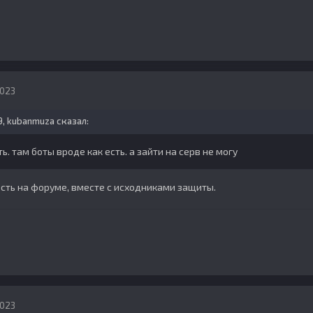
2023
9,
kubanmuza
сказал:
ть. там боты вроде как есть. а зайти на серв не могу
есть на форуме, вместе с исходниками защиты.
2023