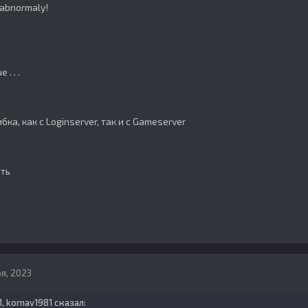
 abnormaly!
. . .
ка, как с Loginserver, так и с Gameserver
ать
я, 2023
1,
kornav1981
сказал: