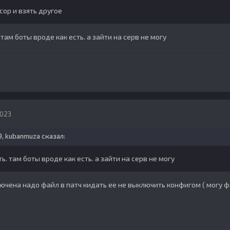
ор и взять другое
 там боты вроде как есть. а зайти на серв не могу
2023
9,
kubanmuza
сказал:
ть. там боты вроде как есть. а зайти на серв не могу
ючена надо файл в патч кидать ее не выключить конфигом ( могу ф