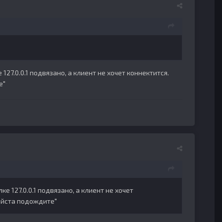
27.0.0.1 подвязано, а клиент не хочет коннектится.
е"
е 127.0.0.1 подвязано, а клиент не хочет
оейста подождите"