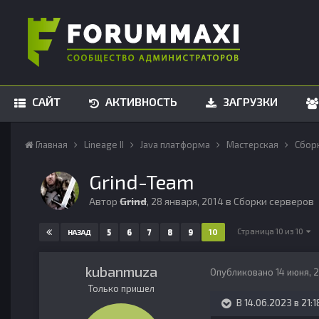
САЙТ
АКТИВНОСТЬ
ЗАГРУЗКИ
Главная
Lineage II
Java платформа
Мастерская
Сбор
Grind-Team
Автор
Grind
,
28 января, 2014
в
Сборки серверов
Страница 10 из 10
5
6
7
8
9
10
НАЗАД
kubanmuza
Опубликовано
14 июня, 
Только пришел
В 14.06.2023 в 21:1