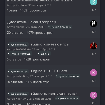
Автор
Xeliken
,
30 октября, 2015
31
1
ответ
1469
просмотров
октября,
2015
Ддос атаки на сайт/сервер
нужна помощь
Автор
Mapho
,
2 марта, 2015
30
20
ответов
4079
просмотров
октября,
2015
rGuard кикает с игры
нужна помощь
Автор
Pro100Sata
,
28 октября, 2015
29
нужна помощь
важно
октября,
5
ответов
1728
просмотров
2015
Engine T0 + FT-Guard
нужна помощь
нужна помощь
Автор
Valentina
,
22 октября, 2015
22
10
ответов
3772
просмотра
октября,
2015
rGuard(клиентская часть)
нужна помощь
нужна помощь
Автор
Кастиэль
,
21 октября, 2015
21
9
ответов
3328
просмотров
октября,