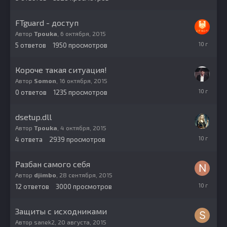
2015
FTguard - доступ
Автор
Tpоuka
,
6 октября, 2015
20
5
ответов
1950
просмотров
октября,
2015
Короче такая ситуация!
Автор
Somon
,
16 октября, 2015
16
0
ответов
1235
просмотров
октября,
2015
dsetup.dll
Автор
Tpоuka
,
4 октября, 2015
4
4
ответа
2939
просмотров
октября,
2015
Разбан самого себя
Автор
djimbo
,
28 сентября, 2015
28
12
ответов
3000
просмотров
сентября,
2015
Защиты с исходниками
Автор
sanek2
,
20 августа, 2015