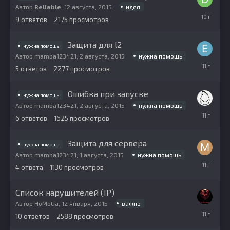
идея
Автор
Reliable
,
12 августа, 2015
13
9
ответов
2175
просмотров
августа,
2015
Защита для l2
нужна помощь
нужна помощь
Автор
mamba123421
,
2 августа, 2015
4
5
ответов
2277
просмотров
августа,
2015
Ошибка при запуске
нужна помощь
нужна помощь
Автор
mamba123421
,
2 августа, 2015
2
6
ответов
1625
просмотров
августа,
2015
Защита для сервера
нужна помощь
нужна помощь
Автор
mamba123421
,
1 августа, 2015
1
4
ответа
1130
просмотров
августа,
2015
Список нарушителей (IP)
важно
Автор
HoMoGa
,
12 января, 2015
14
10
ответов
2588
просмотров
июля,
2015