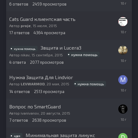
23
6
ответов
2459
просмотров
сентября,
2015
Cats Guard клиентская часть
Автор
proje
,
15 июля, 2015
20
17
ответов
4364
просмотра
сентября,
2015
Звщита и Lucera3
нужна помощь
нужна помощь
Автор
nikav
,
15 сентября, 2015
15
4
ответа
2077
просмотров
сентября,
2015
Нужна Защита Для Lindvior
нужна помощь
Автор
LEVWARMOD
,
20 мая, 2015
11
14
ответов
2513
просмотра
сентября,
2015
Вопрос по SmartGuard
Автор
ivanivanov
,
20 августа, 2015
20
7
ответов
2638
просмотров
августа,
2015
Минимальная защита линукс
идея