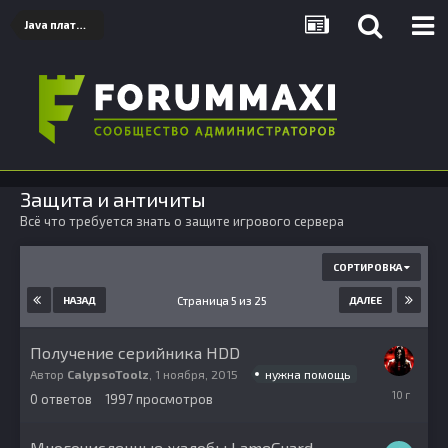
Java платформа
Защита и античиты
Всё что требуется знать о защите игрового сервера
СОРТИРОВКА
Страница 5 из 25
НАЗАД
ДАЛЕЕ
Получение серийника HDD
нужна помощь
Автор
CalypsoToolz
,
1 ноября, 2015
1
0
ответов
1997
просмотров
ноября,
2015
Многочисленные жалобы LameGuard