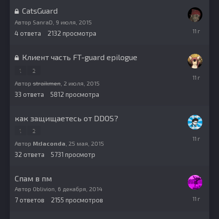
CatsGuard
Автор
SanraD
,
9 июля, 2015
9
4
ответа
2132
просмотра
июля,
2015
Клиент часть FT-guard epilogue
1
2
2
июля,
Автор
straikmen
,
2 июля, 2015
2015
33
ответа
5812
просмотра
как защищаетесь от DDOS?
1
2
24
июня,
Автор
MrJaconda
,
25 мая, 2015
2015
32
ответа
5731
просмотр
Спам в пм
Автор
Oblivion
,
6 декабря, 2014
6
7
ответов
2155
просмотров
июня,
2015